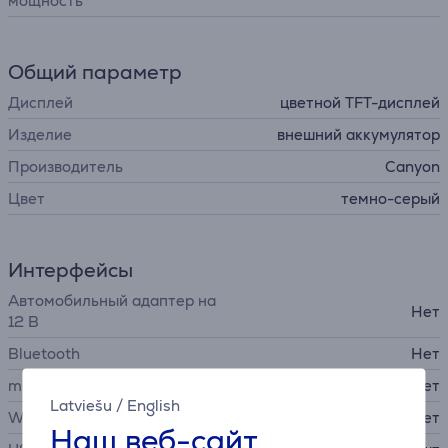
мощность
Общий параметр
Дисплей
цветной TFT-дисплей
Изделие
внешний аккумулятор
Производитель
Canyon
Цвет
темно-серый
Интерфейсы
Автомобильный адаптер на
Нет
12 В
Bluetooth
Нет
micro USB
Нет
Latviešu
/
English
Wi-Fi
Нет
Наш веб-сайт