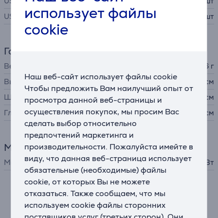
USB-A
1 шт
использует файлы
USB-C
2 шт
cookie
Габариты
Вес
486 г
Наш веб-сайт использует файлы cookie
Высота
15,3 см
Чтобы предложить Вам наилучший опыт от
Ширина
6,66 см
просмотра данной веб-страницы и
осуществления покупок, мы просим Вас
Глубина
3,05 см
сделать выбор относительно
предпочтений маркетинга и
Мощность
производительности. Пожалуйста имейте в
виду, что данная веб-страница использует
Мощность
130 Вт
обязательные (необходимые) файлы
cookie, от которых Вы не можете
отказаться. Также сообщаем, что мы
Описание
используем cookie файлы сторонних
поставщиков услуг (третьих сторон). Они