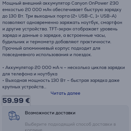
Мощный внешний аккумулятор Canyon OnPower 230
емкостью 20 000 мАч обеспечивает быструю зарядку
до 130 Вт. Три выходных порта (2× USB-C, 1× USB-A)
позволяют одновременно заряжать ноутбук, смартфон
и другие устройства. TFT-экран отображает уровень
заряда и данные о зарядке, а встроенные часы,
будильник и термометр добавляют практичности.
Прочный алюминиевый корпус подходит для
повседневного использования и поездок.
• Аккумулятор 20 000 мА·ч – несколько циклов зарядки
для телефона и ноутбука
• Выходная мощность 130 Вт – быстрая зарядка даже
крупных устройств
• 3 порта (2× USB-C, 1× USB-A) – зарядка нескольких
Читать далее
59.99
€
устройств одновременно
• TFT-экран – точный контроль уровня заряда и статуса
зарядки
Возможности доставки
• Часы, будильник и термометр – больше, чем просто
Выберите подходящий способ доставки в
аккумулятор
корзине