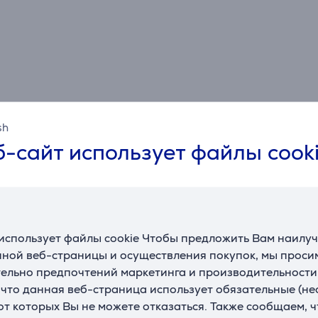
sh
-сайт использует файлы cook
Спецификация
Интерфейсы
USB-A
Да
П
использует файлы cookie Чтобы предложить Вам наилу
USB-C
Нет
ной веб-страницы и осуществления покупок, мы просим
ельно предпочтений маркетинга и производительности
, что данная веб-страница использует обязательные (н
 от которых Вы не можете отказаться. Также сообщаем, 