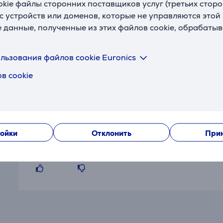
okie файлы сторонних поставщиков услуг (третьих сторо
с устройств или доменов, которые не управляются этой
е данные, полученные из этих файлов cookie, обрабаты
Отзывы
льзования файлов cookie Euronics
в cookie
Toms
20.12.2025 17:15
ойки
Отклонить
Прин
Хороший продукт.
Показать перевод
Показать оригинальный отз