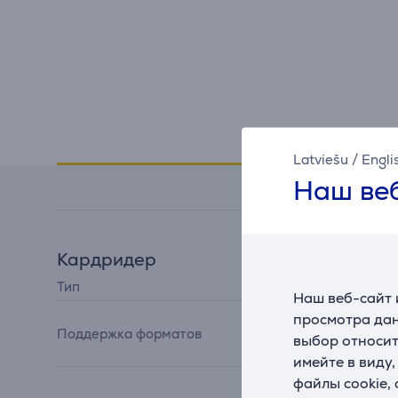
Спецификация
Latviešu
/
Engli
Наш веб
Кардридер
Тип
2-in-1
Наш веб-сайт 
MicroSD, SD, SDHC,
просмотра дан
Поддержка форматов
SDXC, MicroSDHC,
выбор относит
MicroSDXC
имейте в виду
файлы cookie,