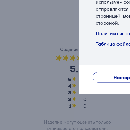
используем co
отправляются 
страницей. Вс
стороной.
Политика испо
Таблица файло
Средняя оценка
(2)
5,0
Настор
5
2
4
0
3
0
2
0
1
0
Изделие могут оценить только
купившие его пользователи.