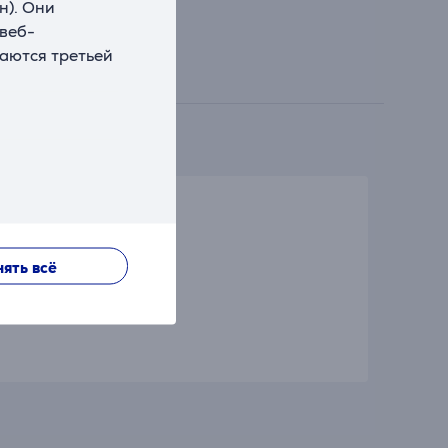
н). Они
 веб-
ваются третьей
ять всё
ыв