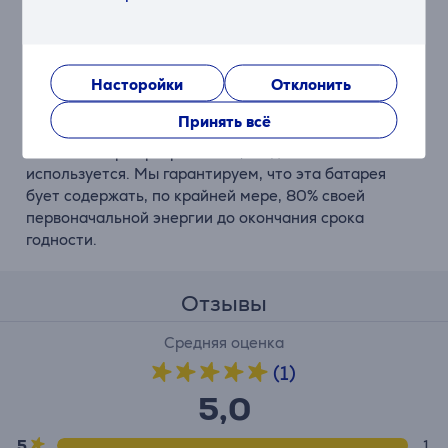
Для удовлетворения потребностей потребителя
Philips предлагает комплексный портфель наиболее
часто используемых батарей (AA, AAA, C, D, 9 В) в
Насторойки
Отклонить
различных вариантах упаковки.
Принять всё
Сохраняет заряд до 5 лет
Любая батарея разряжается, когда она не
используется. Мы гарантируем, что эта батарея
бует содержать, по крайней мере, 80% своей
первоначальной энергии до окончания срока
годности.
Отзывы
Средняя оценка
(1)
5,0
5
1