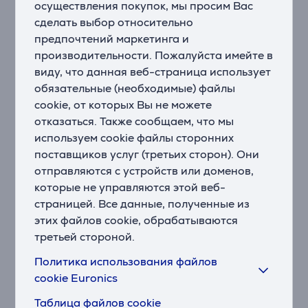
и свинец.
осуществления покупок, мы просим Вас
сделать выбор относительно
Цветная маркировка облегчает определение
предпочтений маркетинга и
размеров батарей
производительности. Пожалуйста имейте в
Для упрощения определения наиболее
виду, что данная веб-страница использует
распространенных размеров батарей используется
обязательные (необходимые) файлы
цветовая маркировка в соответствии с отраслевыми
cookie, от которых Вы не можете
стандартами.
отказаться. Также сообщаем, что мы
используем cookie файлы сторонних
Понятные схематические инструкции по
поставщиков услуг (третьих сторон). Они
эксплуатации
отправляются с устройств или доменов,
Универсальные схемы на упаковке объясняют, как и
где батарея может или должна быть использована.
которые не управляются этой веб-
страницей. Все данные, полученные из
Щелочные батареи в 6 раз лучше обычных
этих файлов cookie, обрабатываются
батарей Цинк-карбон
третьей стороной.
Щелочные батареи в 6 раз лучше обычных батарей
Политика использования файлов
Цинк-карбон.
cookie Euronics
Полный модельный ряд означает батареи,
Таблица файлов cookie
пригодные для любых нужд