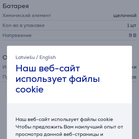
Батарея
Химический элемент
щелочной
Кол-во в упаковке
1 шт
Напряжение
9 В
Общий параметр
Latviešu
/
English
Наш веб-сайт
Изделие
батарейки
использует файлы
Производитель
Philips
cookie
Описание
Щелочные батареи Philips содержат 0% кадмия,
Наш веб-сайт использует файлы cookie
ртути и свинца
Чтобы предложить Вам наилучший опыт от
Эти батареи Philips гарантированно не содержат
просмотра данной веб-страницы и
вредных тяжелых металлов, таких как кадмий, ртуть