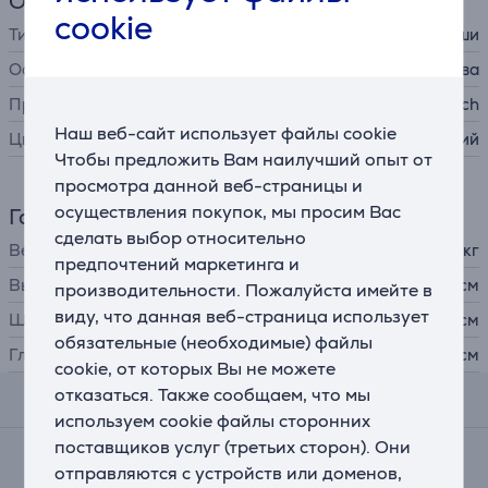
Общий параметр
cookie
Тип ИТ-аксессуара
коврик для мыши
Особенности
резиновая основа
Производитель
Logitech
Наш веб-сайт использует файлы cookie
Цвет
синий
Чтобы предложить Вам наилучший опыт от
просмотра данной веб-страницы и
осуществления покупок, мы просим Вас
Габариты
сделать выбор относительно
Вес
0,073 кг
предпочтений маркетинга и
Высота
0,2 см
производительности. Пожалуйста имейте в
виду, что данная веб-страница использует
Ширина
23 см
обязательные (необходимые) файлы
Глубина
20 см
cookie, от которых Вы не можете
отказаться. Также сообщаем, что мы
Отзывы
используем cookie файлы сторонних
поставщиков услуг (третьих сторон). Они
Средняя оценка
отправляются с устройств или доменов,
(3)