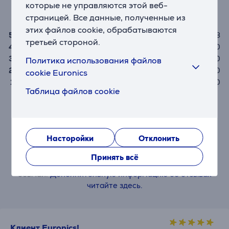
которые не управляются этой веб-
5,0
страницей. Все данные, полученные из
этих файлов cookie, обрабатываются
5
3
третьей стороной.
4
0
3
0
Политика использования файлов
2
0
cookie Euronics
1
0
Таблица файлов cookie
Изделие могут оценить только купившие его
пользователи.
Насторойки
Отклонить
Оставить отзыв
Принять всё
При написании отзыва просим соблюдать добрые
обычаи.
Дополнительную информацию об отзывах
читайте здесь.
Клиент Euronics!