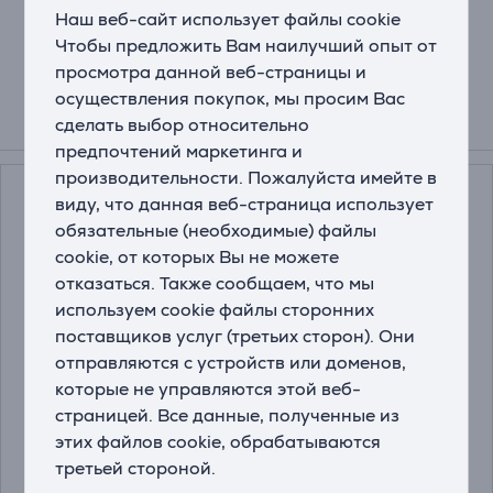
делает ее надежным спутником для длительного
Наш веб-сайт использует файлы cookie
использования.
Чтобы предложить Вам наилучший опыт от
просмотра данной веб-страницы и
осуществления покупок, мы просим Вас
сделать выбор относительно
Смотреть дополнительно
предпочтений маркетинга и
производительности. Пожалуйста имейте в
виду, что данная веб-страница использует
обязательные (необходимые) файлы
cookie, от которых Вы не можете
отказаться. Также сообщаем, что мы
используем cookie файлы сторонних
поставщиков услуг (третьих сторон). Они
отправляются с устройств или доменов,
Logitech Studio, синий
Hama Ergo, черный -
которые не управляются этой веб-
- Коврик для мыши
Коврик для мыши
страницей. Все данные, полученные из
этих файлов cookie, обрабатываются
956-000051
00126854
третьей стороной.