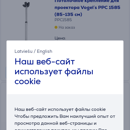
Потолочное крепление для
проектора Vogel´s PPC 1585
(85-135 см)
PPC1585
На заказ
Цена:
149 €
Latviešu
/
English
10 месяцев 16 €
Наш веб-сайт
использует файлы
cookie
Hisense CM8Q, серый -
Потолочное крепление для
проектора
Наш веб-сайт использует файлы cookie
CM8Q
Чтобы предложить Вам наилучший опыт от
На складе
просмотра данной веб-страницы и
Цена: