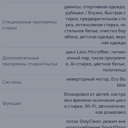
джинсы, спортивная одежда,
рубашки / блузки, быстрая с
тирка, предварительная сти
Специальные программы
рка, интенсивная стирка, по
стирки
стельное белье, очистка бар
абана, детская одежда, верх
няя одежда
цикл Less Microfiber, гигиен
Дополнительные
ичный пар, тихая программ
программы стирки/мытья
а, AI-стирка, цветное белье,
полотенца
инверторный мотор, Eco Bu
Системы
bble
блокировка от детей, настро
йка времени окончания цикл
Функции
а стирки, Wi-Fi, автоматичес
кая дозировка
лоток StayClean, режим эне
ргопотребления SmartThing