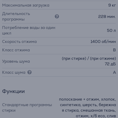
Максимальная загрузка
9 кг
Длительность
228 мин.
программы
Потребление воды за один
50 л
цикл
Скорость отжима
1400 об/мин
Класс отжима
B
(при стирке) / (при отжиме)
Уровень шума
72 дБ
Класс шума
A
Функции
полоскание + отжим, хлопок,
Стандартные программы
синтетика, шерсть, бережна
стирки
я стирка, смешанная ткань,
отжим, х/б eco, слив