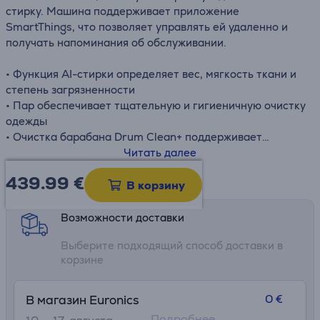
стирку. Машина поддерживает приложение
SmartThings, что позволяет управлять ей удаленно и
получать напоминания об обслуживании.
• Функция AI-стирки определяет вес, мягкость ткани и
степень загрязненности
• Пар обеспечивает тщательную и гигиеничную очистку
одежды
• Очистка барабана Drum Clean+ поддерживает
внутреннюю часть стиральной машины в чистоте и
Читать далее
свежести
439.99
€
Информационный лист
• Поддержка WiFi и приложения SmartThings
В корзину
• Лоток StayClean остается чистым
Возможности доставки
Выберите подходящий способ доставки в
корзине
0 €
В магазин Euronics
Подробнее