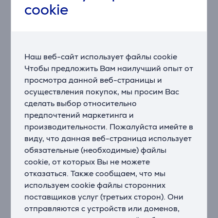
cookie
Умное энергосбережение
Отслеживайте и снижайте энергопотребление
стиральной машины. Режим AI Energy позволяет
контролировать энергопотребление и
прогнозировать счета за электричество. Для
Наш веб-сайт использует файлы cookie
программ, работающих в режиме AI Energy,
Чтобы предложить Вам наилучший опыт от
потребление энергии снижается до 70% благодаря
просмотра данной веб-страницы и
использованию функции Ecobubble™ для стирки в
осуществления покупок, мы просим Вас
прохладной воде вместо горячей воды и без
сделать выбор относительно
выполнения дополнительного цикла.
предпочтений маркетинга и
* Доступно на устройствах Android и iOS. Требуется
производительности. Пожалуйста имейте в
соединение Wi-Fi и учетная запись Samsung.
виду, что данная веб-страница использует
Надежный и эффективный
обязательные (необходимые) файлы
Наслаждайтесь превосходной
cookie, от которых Вы не можете
энергоэффективностью, меньшим шумом и
отказаться. Также сообщаем, что мы
долговечной работой. Технология цифрового
используем cookie файлы сторонних
инвертора использует сильные магниты для более
поставщиков услуг (третьих сторон). Они
тихой и мощной работы, и при этом потребляет
отправляются с устройств или доменов,
меньше энергии, чем универсальный двигатель.