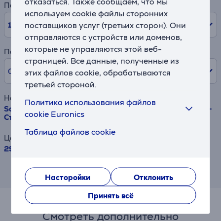
отказаться. Также сообщаем, что мы
Период
используем cookie файлы сторонних
10
мес.
поставщиков услуг (третьих сторон). Они
отправляются с устройств или доменов,
которые не управляются этой веб-
Первый взнос
страницей. Все данные, полученные из
0% /
0,00 €
этих файлов cookie, обрабатываются
третьей стороной.
Наименование товара
Политика использования файлов
Samsung Ecobubble, 9 кг, глубина 55 см, 1400 об/мин -
cookie Euronics
Стиральная машина с передней загрузкой
Таблица файлов cookie
Цена
299.99 €
Результат информативен и основан на
приблизительной оценке.
Насторойки
Отклонить
Принять всё
Смотреть дополнительно