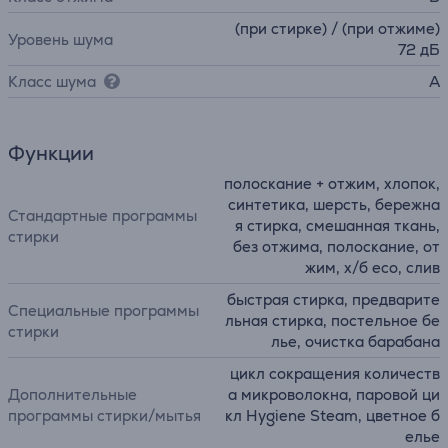
(при стирке) / (при отжиме)
Уровень шума
72 дБ
Класс шума
A
Функции
полоскание + отжим, хлопок,
синтетика, шерсть, бережна
Стандартные программы
я стирка, смешанная ткань,
стирки
без отжима, полоскание, от
жим, х/б eco, слив
быстрая стирка, предварите
Специальные программы
льная стирка, постельное бе
стирки
лье, очистка барабана
цикл сокращения количеств
Дополнительные
а микроволокна, паровой ци
программы стирки/мытья
кл Hygiene Steam, цветное б
елье