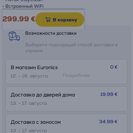
• Встроенный WiFi
299.99
€
Информационный лист
В корзину
Возможности доставки
Выберите подходящий способ доставки в
корзине
0 €
В магазин Euronics
Подробнее
12. - 18. августа
19.99 €
Доставка до дверей дома
13. - 17. августа
34.99 €
Доставка с заносом
13. - 17. августа