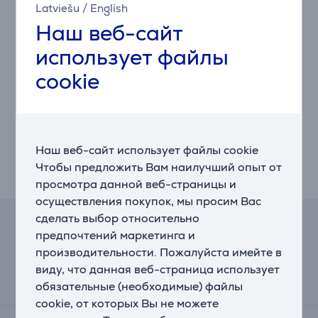
помогает управлять энергопотреблением. 'Home
Latviešu
/
English
Care' поддерживает стиральную машину в
Наш веб-сайт
наилучшем состоянии. При наличии совместимой
использует файлы
сушильной машины после стирки будет предложена
программа сушки, если Вы нажмете кнопку Auto
cookie
Cycle Link** на сушильной машине.
* Доступно на устройствах Android и iOS. Требуется
соединение Wi-Fi и учетная запись Samsung.
** Функция Auto Cycle Link доступна только в том
случае, если она активирована в приложении
Наш веб-сайт использует файлы cookie
SmartThings, а стиральная и сушильная машины
Чтобы предложить Вам наилучший опыт от
соединены между собой и подключены к Wi-Fi.
просмотра данной веб-страницы и
осуществления покупок, мы просим Вас
сделать выбор относительно
Калькулятор лизинга и аренды
предпочтений маркетинга и
производительности. Пожалуйста имейте в
Примерный размер ежемесячного платежа
виду, что данная веб-страница использует
32 €
обязательные (необходимые) файлы
cookie, от которых Вы не можете