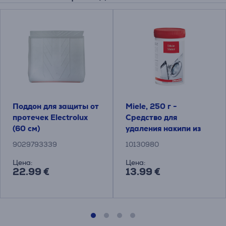
Поддон для защиты от
Miele, 250 г -
протечек Electrolux
Средство для
(60 см)
удаления накипи из
стиральных и
9029793339
10130980
посудомоечных
машин
Цена:
Цена:
22.99 €
13.99 €