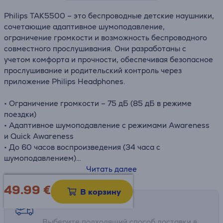
Philips TAK5500 – это беспроводные детские наушники,
сочетающие адаптивное шумоподавление,
ограничение громкости и возможность беспроводного
совместного прослушивания. Они разработаны с
учетом комфорта и прочности, обеспечивая безопасное
прослушивание и родительский контроль через
приложение Philips Headphones.
• Ограничение громкости – 75 дБ (85 дБ в режиме
поездки)
• Адаптивное шумоподавление с режимами Awareness
и Quick Awareness
• До 60 часов воспроизведения (34 часа с
шумоподавлением)
• Совместное прослушивание и мультиподключение
Читать далее
• Встроенный микрофон и родительский контроль через
49.99
€
приложение
В корзину
Возможности доставки
Выберите подходящий способ доставки в