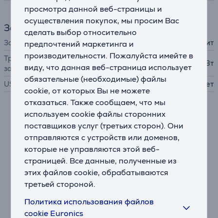
просмотра данной веб-страницы и
осуществления покупок, мы просим Вас
Зарядное устройство
сделать выбор относительно
Зарядное устройство
в комплект не входит
предпочтений маркетинга и
производительности. Пожалуйста имейте в
Требуемая мощность
2,5 - 15 Вт
виду, что данная веб-страница использует
зарядного устройства
обязательные (необходимые) файлы
USB PD
Нет
cookie, от которых Вы не можете
отказаться. Также сообщаем, что мы
используем cookie файлы сторонних
Описание
поставщиков услуг (третьих сторон). Они
отправляются с устройств или доменов,
Созданы для маленьких меломанов. Ограничение
которые не управляются этой веб-
громкости для дома и поездок
страницей. Все данные, полученные из
Эти наушники с комфортной посадкой поверх ушей
этих файлов cookie, обрабатываются
обеспечивают пассивное шумоподавление, а
третьей стороной.
ограниченной громкости до 75 дБ будет достаточно
для прослушивания в тихой обстановке. Для более
Политика использования файлов
шумных мест можно включить режим
cookie Euronics
шумоподавления на наушниках или в приложении