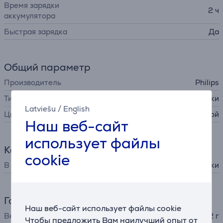
Время зарядки
2 ч
аккумулятора
Быстрая зарядка
Да
Общий параметр
Производитель
Philips
Тип
детские наушники
Latviešu
/
English
Цвет
голубой
Наш веб-сайт
использует файлы
Комплектация
cookie
В комплекте
кабель для зарядки
Габариты
Наш веб-сайт использует файлы cookie
Вес
192 г
Чтобы предложить Вам наилучший опыт от