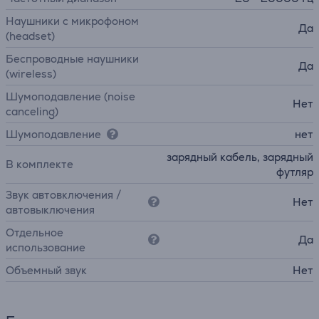
Наушники с микрофоном
Да
(headset)
Беспроводные наушники
Да
(wireless)
Шумоподавление (noise
Нет
canceling)
Шумоподавление
нет
зарядный кабель, зарядный
В комплекте
футляр
Звук автовключения /
Нет
автовыключения
Отдельное
Да
использование
Объемный звук
Нет