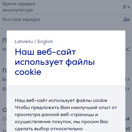
Время зарядки
2 ч
аккумулятора
Быстрая зарядка
Да
Питание
Latviešu
/
English
Наш веб-сайт
Интерфейс зарядки
USB-C
использует файлы
cookie
Габариты
Вес
4,12 г
Вес зарядного футляра
35,68 г
Наш веб-сайт использует файлы cookie
Чтобы предложить Вам наилучший опыт от
Общий параметр
просмотра данной веб-страницы и
Степень защиты
IP54
осуществления покупок, мы просим Вас
сделать выбор относительно
наушники-вкладыши (earbud
Тип