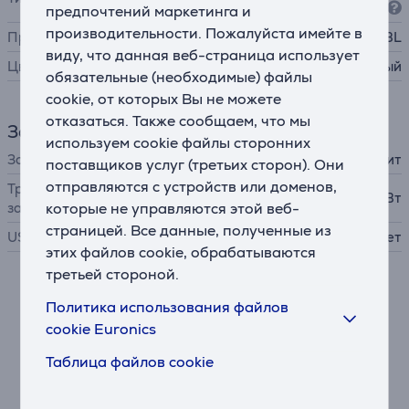
s)
предпочтений маркетинга и
производительности. Пожалуйста имейте в
Производитель
JBL
виду, что данная веб-страница использует
Цвет
белый
обязательные (необходимые) файлы
cookie, от которых Вы не можете
отказаться. Также сообщаем, что мы
Зарядное устройство
используем cookie файлы сторонних
Зарядное устройство
в комплект не входит
поставщиков услуг (третьих сторон). Они
отправляются с устройств или доменов,
Требуемая мощность
2,5 - 5 Вт
зарядного устройства
которые не управляются этой веб-
страницей. Все данные, полученные из
USB PD
Нет
этих файлов cookie, обрабатываются
третьей стороной.
Описание
Политика использования файлов
cookie Euronics
Звук JBL Pure Bass Sound
Таблица файлов cookie
Наушники JBL Wave Flex 2 оснащены 12-мм
динамическими излучателями, которые
обеспечивают насыщенный звук JBL Pure Bass