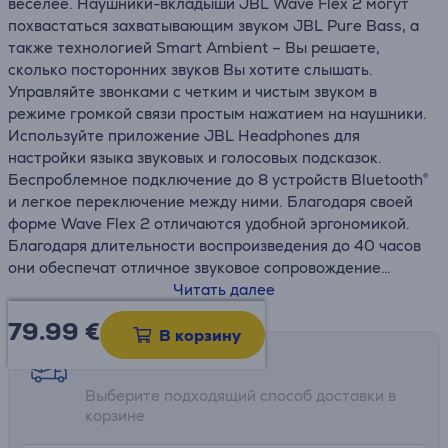
веселее. Наушники-вкладыши JBL Wave Flex 2 могут
похвастаться захватывающим звуком JBL Pure Bass, а
также технологией Smart Ambient – Вы решаете,
сколько посторонних звуков Вы хотите слышать.
Управляйте звонками с четким и чистым звуком в
режиме громкой связи простым нажатием на наушники.
Используйте приложение JBL Headphones для
настройки языка звуковых и голосовых подсказок.
Беспроблемное подключение до 8 устройств Bluetooth®
и легкое переключение между ними. Благодаря своей
форме Wave Flex 2 отличаются удобной эргономикой.
Благодаря длительности воспроизведения до 40 часов
они обеспечат отличное звуковое сопровождение
каждый день.
Читать далее
79.99
€
• Звук JBL Pure Bass Sound
В корзину
• Технология Smart Ambient
Возможности доставки
• 4 микрофона для четкого и чистого звука при звонках
Выберите подходящий способ доставки в
• Водо- и пыленепроницаемость
корзине
• Приложение JBL Headphones
• 40 часов воспроизведения и быстрая зарядка