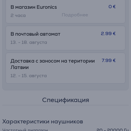
• Функция переключения между несколькими
0 €
В магазин Euronics
устройствами
Подробнее
2 часa
• Беспроблемная связь по Bluetooth®
2.99 €
В почтовый автомат
13. - 18. августа
7.99 €
Доставка с заносом на територии
Латвии
12. - 15. августа
Спецификация
Характеристики наушников
Частотный диапазон
20 - 20000 Гц