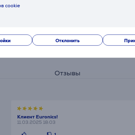
в cookie
Описание
одходит мощный моющий пылесос THOMAS DRYBOX AMFIBIA
ойки
Отклонить
Прин
ми. Две сменные системы фильтрации предоставляют невида
или основательная уборка с функцией мойки воздуха. Благ
тивная технология влажной уборки позволяет одновременн
Отзывы
Клиент Euronics!
11.03.2025 18:03
1