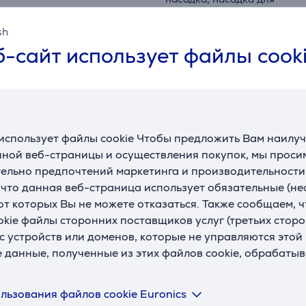
ковра
sh
насадка для влажной
-сайт использует файлы cook
уборки паркета
(787247), щетка для
Совместимые насадки
радиатора (139449),
В
сифонная насадка
(139445)
использует файлы cookie Чтобы предложить Вам наилу
ной веб-страницы и осуществления покупок, мы просим
Габариты
ельно предпочтений маркетинга и производительности
Ширина
31,8 см
, что данная веб-страница использует обязательные (н
П
Высота
30,6 см
 от которых Вы не можете отказаться. Также сообщаем, 
Ц
okie файлы сторонних поставщиков услуг (третьих сторо
Глубина
48,6 см
с устройств или доменов, которые не управляются этой
Вес
8,25 кг
е данные, полученные из этих файлов cookie, обрабаты
льзования файлов cookie Euronics