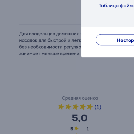
Таблица файло
Для владельцев домашних животных идеально п
Настор
насадок для быстрой и легкой уборки за животны
без необходимости регулярной очистки пылесоса 
занимает меньше времени. А инновационная эффек
Средняя оценка
(1)
5,0
5
1