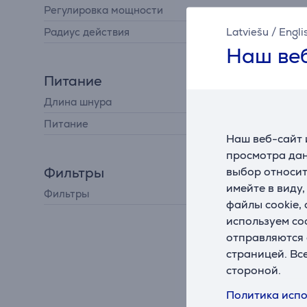
Регулировка мощности
на корпусе
Latviešu
/
Engli
Радиус действия
11 м
Наш веб
Питание
Длина шнура
8 м
Питание
от сети
Наш веб-сайт 
просмотра дан
Фильтры
выбор относит
имейте в виду
Фильтры
HEPA-фильтр
файлы cookie,
используем co
отправляются 
страницей. Вс
стороной.
Политика испо