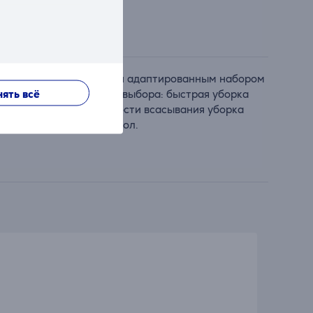
 PET. Пылесос оснащен адаптированным набором
ять всё
нную до этого свободу выбора: быстрая уборка
одаря постоянной мощности всасывания уборка
о мыть и высушивать пол.