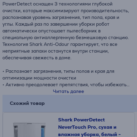
PowerDetect оснащен 3 технологиями глубокой
очистки, которые максимизируют производительность,
распознавая уровень загрязнения, тип пола, края и
углы. Каждый раз по завершении уборки робот
автоматически опустошает пылесборник в
специальную антиаллергенную безмешковую станцию.
Технология Shark Anti-Odour гарантирует, что все
неприятные запахи останутся внутри станции,
обеспечивая свежесть в доме.
• Распознает загрязнения, типы полов и края для
оптимизации мощности очистки
• Активно преодолевает препятствия, чтобы избежать
застревания
Читать далее
• Безмешковая станция самоочистки вмещает грязь и
Схожий товар
мусор до 60 дней
• В комплекте: робот-пылесос PowerDetect, станция
самоочистки, кассета с технологией борьбы с
Shark PowerDetect
запахами, 2 боковые щетки
NeverTouch Pro, сухая и
влажная уборка, белый -