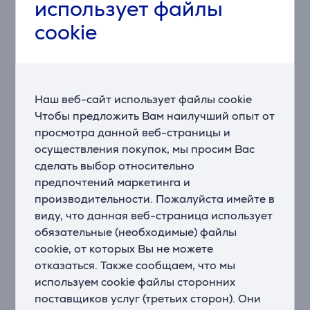
Три умные технологии очистки распознают скрытую
использует файлы
грязь, различные типы полов, края и адаптируются к
cookie
ним, избегая препятствий, чтобы робот всегда
отлично справлялся со своей работой.
• DirtDetect распознает загрязненные участки с
большим количеством мусора, обнаруживает даже
скрытую грязь и автоматически увеличивает
Наш веб-сайт использует файлы cookie
мощность всасывания, очищая поверхность по
Чтобы предложить Вам наилучший опыт от
схеме в виде восьмерки, чтобы пройти по грязным
просмотра данной веб-страницы и
местам несколько раз. Робот делает уборку до тех
осуществления покупок, мы просим Вас
пор, пока не перестанет обнаруживать грязь.
сделать выбор относительно
• EdgeDetect использует воздушные потоки, чтобы
предпочтений маркетинга и
вытянуть мусор из углов и вдоль краев и направить
производительности. Пожалуйста имейте в
его на траекторию робота.
• FloorDetect распознает типы полов и
виду, что данная веб-страница использует
оптимизирует производительность на коврах и
обязательные (необходимые) файлы
твердых напольных покрытиях.
cookie, от которых Вы не можете
отказаться. Также сообщаем, что мы
Робот, которому не нужен контроль
используем cookie файлы сторонних
Этот робот не только обеспечивает глубокую
поставщиков услуг (третьих сторон). Они
очистку, но и предотвращает застревание.