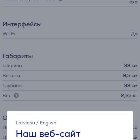
exa
Интерфейсы
Wi-Fi
Да
Габариты
Ширина
33 см
Высота
9,5 см
Глубина
33 см
Вес
2,65 кг
Общий параметр
Latviešu
/
English
Производитель
Zaco
Наш веб-сайт
Цвет
серый