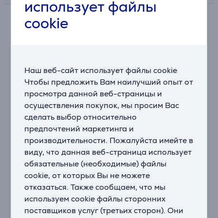
использует файлы
cookie
Описание
ZACO A10 – это умный моющий робот-пылесос,
оснащенный системой лазерной навигации 360°.
Наш веб-сайт использует файлы cookie
Новый контейнер для пыли имеет специальную
Чтобы предложить Вам наилучший опыт от
конструкцию, поэтому к нему не прилипает шерсть
просмотра данной веб-страницы и
и грязь. Тройная система фильтрации (включающая
осуществления покупок, мы просим Вас
новый ячеистый фильтр) отфильтровывает даже
сделать выбор относительно
мелкую пыль. Благодаря активной функции
предпочтений маркетинга и
подметания и вибрирующему основанию бака для
воды удаляется даже въевшаяся грязь.
производительности. Пожалуйста имейте в
виду, что данная веб-страница использует
Функции усовершенствованного приложения
обязательные (необходимые) файлы
обеспечивают множественное картографирование
cookie, от которых Вы не можете
(до 3 этажей), уборку по комнатам, мониторинг в
отказаться. Также сообщаем, что мы
реальном времени, функцию таймера, настройку
используем cookie файлы сторонних
пользователем зон движения, запретных зон и зон с
поставщиков услуг (третьих сторон). Они
коврами, а также регулировку мощности