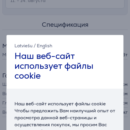
11. - 14. августа
Спецификация
Мощность
Latviešu
/
English
Наш веб-сайт
Мощность
2000 Вт
использует файлы
cookie
Габариты
Ширина
92 см
Высота
43 см
Глубина
24 см
Наш веб-сайт использует файлы cookie
Чтобы предложить Вам наилучший опыт от
Вес
7,4 кг
просмотра данной веб-страницы и
осуществления покупок, мы просим Вас