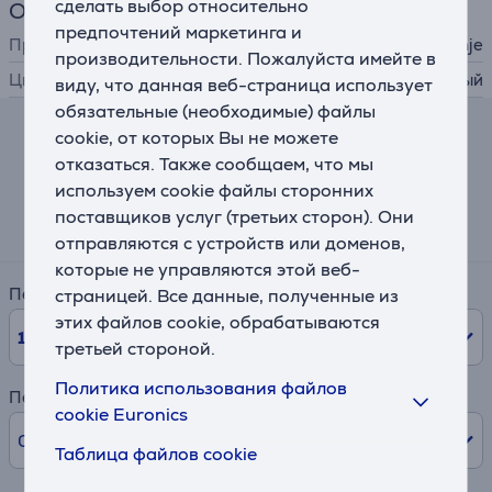
сделать выбор относительно
Общий параметр
предпочтений маркетинга и
Производитель
Gorenje
производительности. Пожалуйста имейте в
Цвет
черный
виду, что данная веб-страница использует
обязательные (необходимые) файлы
cookie, от которых Вы не можете
Калькулятор лизинга и аренды
отказаться. Также сообщаем, что мы
используем cookie файлы сторонних
Примерный размер ежемесячного платежа
поставщиков услуг (третьих сторон). Они
14 €
отправляются с устройств или доменов,
которые не управляются этой веб-
Период
страницей. Все данные, полученные из
этих файлов cookie, обрабатываются
10
мес.
третьей стороной.
Политика использования файлов
Первый взнос
cookie Euronics
0% /
0,00 €
Таблица файлов cookie