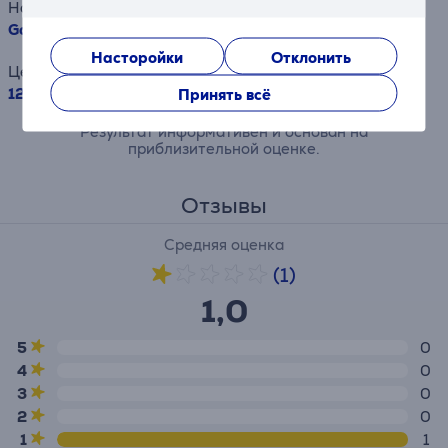
Наименование товара
Gorenje, 2000 Вт, черный - Термовентилятор
Насторойки
Отклонить
Цена
129.99 €
Принять всё
Результат информативен и основан на
приблизительной оценке.
Отзывы
Средняя оценка
(1)
1,0
5
0
4
0
3
0
2
0
1
1