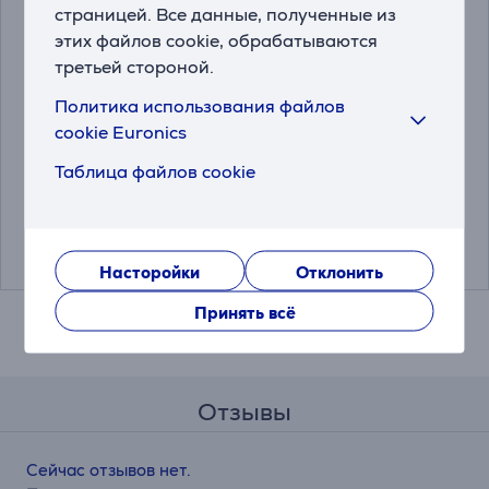
страницей. Все данные, полученные из
этих файлов cookie, обрабатываются
третьей стороной.
Beurer, белый -
Beurer,
Политика использования файлов
Ароматический
ультразвуковой,
cookie Euronics
диффузор
медный -
Увлажнитель воздуха
Таблица файлов cookie
LA20
LB37
Цена для друга:
Цена:
26.99 €
57.99 €
35.99 €
Насторойки
Отклонить
Принять всё
Отзывы
Сейчас отзывов нет.