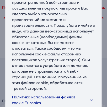
просмотра данной веб-страницы и
Подробные данные о товаре, исходящие от третьих лиц,
осуществления покупок, мы просим Вас
можно просмотреть только в том случае, если Вы
сделать выбор относительно
согласитесь с условиями использования наших файлов
предпочтений маркетинга и
cookie для производительности.
производительности. Пожалуйста имейте в
виду, что данная веб-страница использует
Насторойки
обязательные (необходимые) файлы
cookie, от которых Вы не можете
отказаться. Также сообщаем, что мы
Описание
используем cookie файлы сторонних
поставщиков услуг (третьих сторон). Они
отправляются с устройств или доменов,
Калькулятор лизинга и аренды
которые не управляются этой веб-
страницей. Все данные, полученные из
Примерный размер ежемесячного платежа
этих файлов cookie, обрабатываются
15 €
третьей стороной.
Политика использования файлов
Период
cookie Euronics