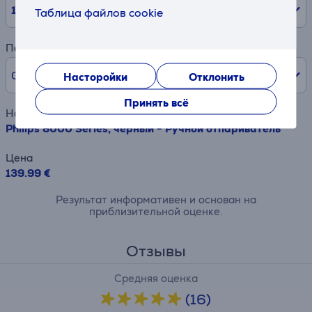
10
мес.
Таблица файлов cookie
Первый взнос
0% /
0,00 €
Насторойки
Отклонить
Принять всё
Наименование товара
Philips 8000 Series, черный - Ручной отпариватель
Цена
139.99 €
Результат информативен и основан на
приблизительной оценке.
Отзывы
Средняя оценка
(16)