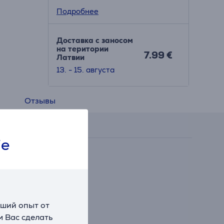
Подробнее
Доставка с заносом
на територии
7.99 €
Латвии
13. - 15. августа
Отзывы
ie
чший опыт от
 Вас сделать