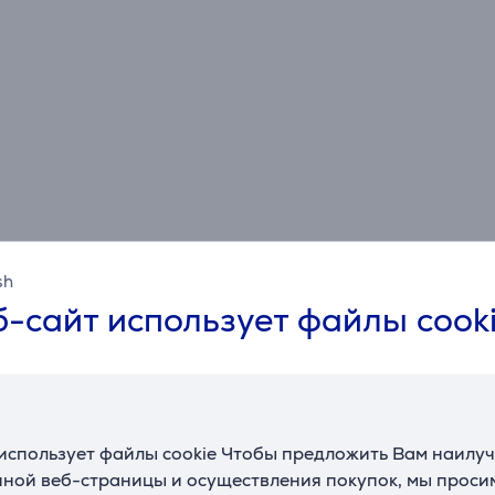
Спецификация
sh
-сайт использует файлы cook
Общий параметр
Производитель
Vogel's
Цвет
черный
использует файлы cookie Чтобы предложить Вам наилу
ной веб-страницы и осуществления покупок, мы просим