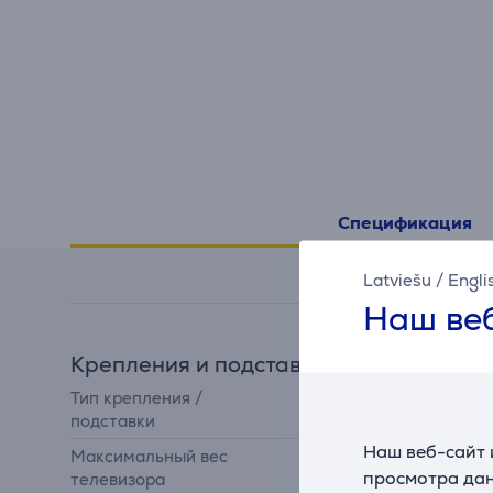
Спецификация
Latviešu
/
Engli
Наш веб
Крепления и подставки
Тип крепления /
настенное крепление
подставки
Наш веб-сайт 
Максимальный вес
35 кг
просмотра дан
телевизора