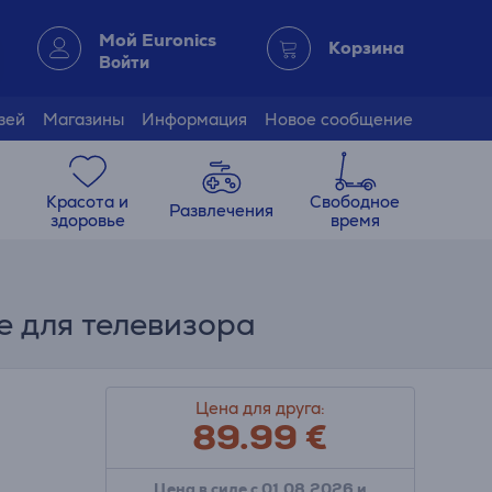
Мой Euronics
Корзина
Войти
зей
Магазины
Информация
Новое сообщение
Красота и
Свободное
Развлечения
здоровье
время
е для телевизора
Цена для друга:
89.99
€
Цена в силе с 01.08.2026 и