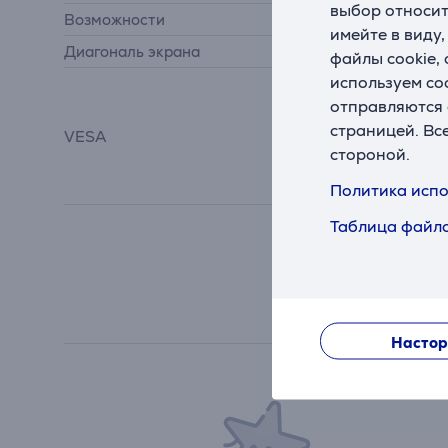
выбор относит
Возможности
наклон, поворот
имейте в виду
Диагональ экрана
от 40 до 77 "
файлы cookie,
используем co
100x100, 200x100,
200x200, 300x200,
отправляются 
300x300, 400x300,
страницей. Вс
VESA
400x400, 600x400,
стороной.
400x200, 600x200,
600x300
Политика испо
Таблица файло
Настор