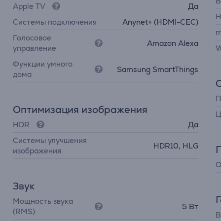
B
Apple TV
Да
H
Системы подключения
Anynet+ (HDMI-CEC)
m
Голосовое
Amazon Alexa
управление
W
Функции умного
Samsung SmartThings
дома
П
Оптимизация изображения
Ц
HDR
Да
Системы улучшения
HDR10, HLG
изображения
О
Звук
Мощность звука
5 Вт
(RMS)
В