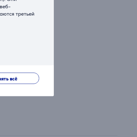
 веб-
ваются третьей
ять всё
тареями.