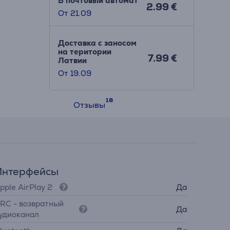
В почтовый автомат
2.99 €
От 21.09
Доставка с заносом
на територии
7.99 €
Латвии
От 19.09
Отзывы
Интерфейсы
pple AirPlay 2
Да
RC - возвратный
Да
удиоканал