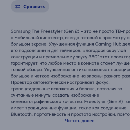
Сравнить
Samsung The Freestyler (Gen 2) – это не просто ТВ-пр
а мобильный кинотеатр, всегда готовый к просмотру н
большом экране. Улучшенная функция Gaming Hub де
его подходящим и для геймеров. Благодаря округлой
конструкции и премиальному звуку 360° этот проекто
гарантирует, что любое место в комнате станет лучш
точкой обзора. Улучшенная оптика позволяет проецир
большое и четкое изображение на экраны разного раз
Проектор автоматически настраивает фокус,
трапецеидальные искажения и баланс, позволяя за
считанные минуты создать изображение
кинематографического качества. Freestyler (Gen 2) т
имеет традиционные функции, такие как соединение
Bluetooth, портативность и простота настройки, поэт
является идеальным спутником как дома, так и в пути.
Читать далее