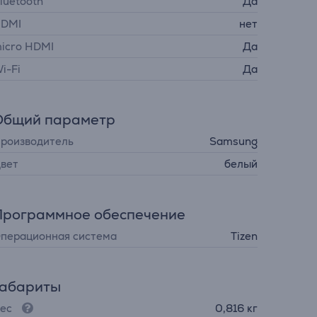
luetooth
Да
DMI
нет
icro HDMI
Да
i-Fi
Да
Общий параметр
роизводитель
Samsung
вет
белый
Программное обеспечение
перационная система
Tizen
Габариты
ес
0,816 кг