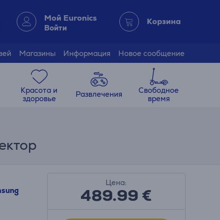
Мой Euronics
Корзина
Войти
зей
Магазины
Информация
Новое сообщение
Красота и
Свободное
Развлечения
здоровье
время
оектор
Цена:
489.99
€
sung