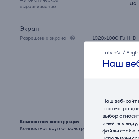
Да
выравниваение
Экран
Разрешение экрана
1920x1080 Full HD
Latviešu
/
Engli
Наш веб
Наш веб-сайт 
просмотра дан
выбор относит
Компактная конструкция
имейте в виду
Компактная круглая конструкция и удобная подст
файлы cookie,
используем co