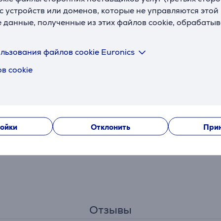
с устройств или доменов, которые не управляются этой
ния устройства.
е данные, полученные из этих файлов cookie, обрабаты
во все стороны.
льзования файлов cookie Euronics
в cookie
TV как в помещении, так и на улице.
 экран до 160 дюймов.
ойки
Отклонить
Прин
годаря экологичному пульту со встроенными солнечными ба
Отзывы