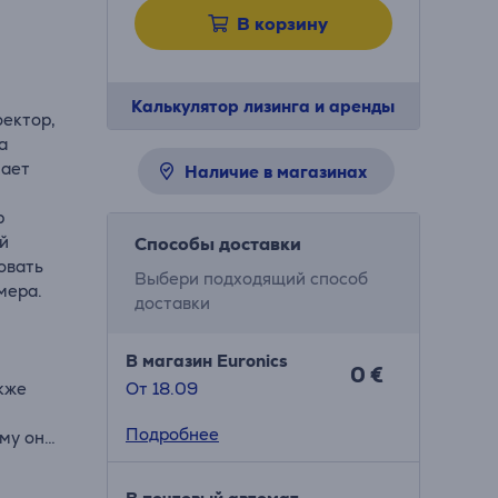
В корзину
Калькулятор лизинга и аренды
оектор,
а
лает
Наличие в магазинах
р
ей
Способы доставки
овать
Выбери подходящий способ
мера.
доставки
В магазин Euronics
0 €
акже
От 18.09
Подробнее
ому он