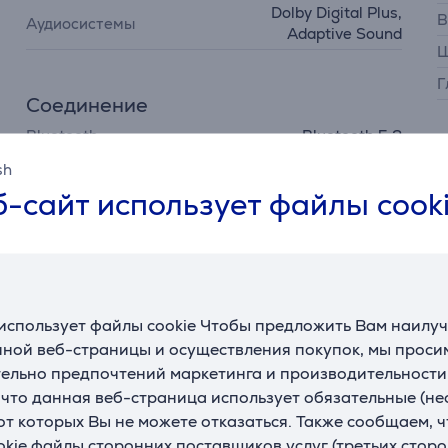
Dolby Digital Plus,
В
Аудиосистемы
Adaptive Sound
Ш
Г
Соединение
Bluetooth
Bluetooth 5.2
sh
П
-сайт использует файлы cook
использует файлы cookie Чтобы предложить Вам наилу
Описание
ной веб-страницы и осуществления покупок, мы просим
ельно предпочтений маркетинга и производительности
, что данная веб-страница использует обязательные (н
авка, позволяющая наслаждаться изображением с любой пов
 от которых Вы не можете отказаться. Также сообщаем, 
okie файлы сторонних поставщиков услуг (третьих сторо