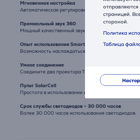
Мгновенная настройка
отправляются 
Автоматическая регулировка экрана без перемеще
страницей. Вс
стороной.
Премиальный звук 360
Мощный качественный звук, распространяющийся 
Политика испо
Таблица файло
Опыт использования Smart TV
Возможность наслаждаться преимуществами Smart 
Умное соединение
Соедините два проектора The Freestyle и получите
Настор
Пульт SolarCell
Простота в использовании и зеленое будущее бла
Срок службы светодиодов – 30 000 часов
Более 30 000 часов использования светодиодов.