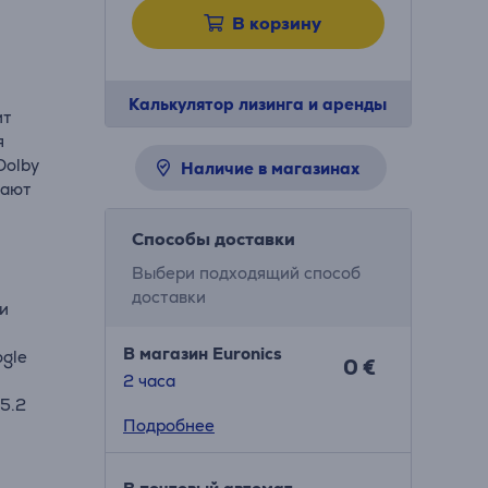
В корзину
Калькулятор лизинга и аренды
ит
я
Dolby
Наличие в магазинах
вают
Способы доставки
Выбери подходящий способ
доставки
 и
В магазин Euronics
ogle
0 €
2 часa
 5.2
Подробнее
м 360°