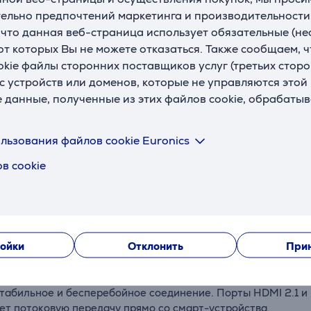
ельно предпочтений маркетинга и производительности
, что данная веб-страница использует обязательные (н
 от которых Вы не можете отказаться. Также сообщаем, 
Описание
okie файлы сторонних поставщиков услуг (третьих сторо
с устройств или доменов, которые не управляются этой
е данные, полученные из этих файлов cookie, обрабаты
длагает впечатляющее изображение 4K Ultra HD с поддержко
едачу. Dolby Atmos® и DTS:X создают захватывающий объемн
льзования файлов cookie Euronics
в cookie
афика ARM G310 V2 и 2 ГБ оперативной памяти обеспечива
нтент.
000 приложений и платформ в одном интерфейсе – с перс
ойки
Отклонить
Прин
t позволяет искать, воспроизводить и управлять устройств
 стабильное и бесперебойное соединение. Порты HDMI 2.1 
ет потоковую передачу прямо со смарт-устройства.