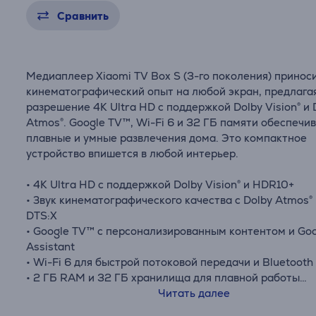
Сравнить
Медиаплеер Xiaomi TV Box S (3-го поколения) принос
кинематографический опыт на любой экран, предлага
разрешение 4K Ultra HD с поддержкой Dolby Vision® и 
Atmos®. Google TV™, Wi-Fi 6 и 32 ГБ памяти обеспечи
плавные и умные развлечения дома. Это компактное
устройство впишется в любой интерьер.
• 4K Ultra HD с поддержкой Dolby Vision® и HDR10+
• Звук кинематографического качества с Dolby Atmos®
DTS:X
• Google TV™ с персонализированным контентом и Go
Assistant
• Wi-Fi 6 для быстрой потоковой передачи и Bluetooth
• 2 ГБ RAM и 32 ГБ хранилища для плавной работы
• Компактный корпус и пульт с голосовым управление
Читать далее