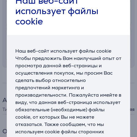
Наш веб-сайт
использует файлы
0 €
В магазин Euronics
Подробнее
От 24.08
cookie
7.99 €
Доставка с заносом на територии
Латвии
Наш веб-сайт использует файлы cookie
От 24.08
Чтобы предложить Вам наилучший опыт от
просмотра данной веб-страницы и
осуществления покупок, мы просим Вас
Спецификация
сделать выбор относительно
предпочтений маркетинга и
производительности. Пожалуйста имейте в
Антенны
виду, что данная веб-страница использует
обязательные (необходимые) файлы
Тип антенны
внешняя
cookie, от которых Вы не можете
отказаться. Также сообщаем, что мы
Общий параметр
используем cookie файлы сторонних