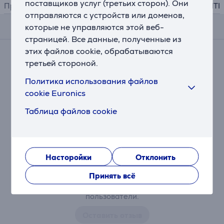
поставщиков услуг (третьих сторон). Они
Производитель
KITI
отправляются с устройств или доменов,
которые не управляются этой веб-
Отзывы
страницей. Все данные, полученные из
этих файлов cookie, обрабатываются
Сейчас отзывов нет.
третьей стороной.
После совершения покупки откроется возможность
внести свой вклад и первым/первой оставить свой
Политика использования файлов
отзыв об изделии.
cookie Euronics
Таблица файлов cookie
Насторойки
Отклонить
Принять всё
Изделие могут оценить только купившие его
пользователи.
Оставить отзыв