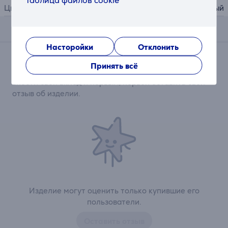
Таблица файлов cookie
Цвет
прозрачный
Отзывы
Насторойки
Отклонить
Сейчас отзывов нет.
Принять всё
После совершения покупки откроется возможность
внести свой вклад и первым/первой оставить свой
отзыв об изделии.
Изделие могут оценить только купившие его
пользователи.
Оставить отзыв