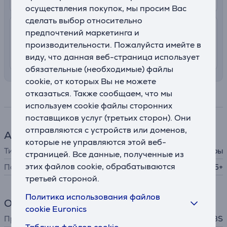
осуществления покупок, мы просим Вас
сделать выбор относительно
7.99 €
Доставка с заносом на територии
предпочтений маркетинга и
Латвии
производительности. Пожалуйста имейте в
11. - 14. августа
виду, что данная веб-страница использует
обязательные (необходимые) файлы
cookie, от которых Вы не можете
отказаться. Также сообщаем, что мы
Спецификация
используем cookie файлы сторонних
поставщиков услуг (третьих сторон). Они
отправляются с устройств или доменов,
Аксессуар для телефона
которые не управляются этой веб-
Тип
стекло для защиты камеры
страницей. Все данные, полученные из
этих файлов cookie, обрабатываются
Подходит для телефонов
Samsung Galaxy S25+
третьей стороной.
Политика использования файлов
Общий параметр
cookie Euronics
Производитель
SBS