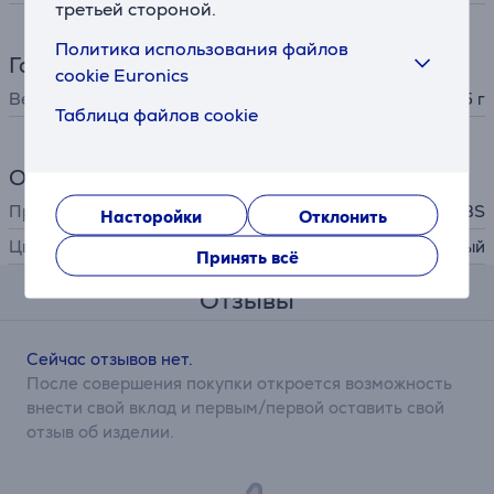
третьей стороной.
Политика использования файлов
Габариты
cookie Euronics
Вес
75 г
Таблица файлов cookie
Общий параметр
Производитель
SBS
Насторойки
Отклонить
Цвет
черный
Принять всё
Отзывы
Сейчас отзывов нет.
После совершения покупки откроется возможность
внести свой вклад и первым/первой оставить свой
отзыв об изделии.