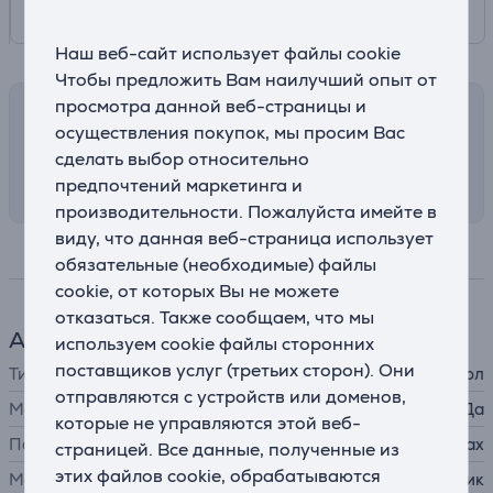
Наш веб-сайт использует файлы cookie
Чтобы предложить Вам наилучший опыт от
просмотра данной веб-страницы и
Возможности доставки
осуществления покупок, мы просим Вас
Выберите подходящий способ доставки в
сделать выбор относительно
корзине
предпочтений маркетинга и
производительности. Пожалуйста имейте в
виду, что данная веб-страница использует
Спецификация
обязательные (необходимые) файлы
cookie, от которых Вы не можете
отказаться. Также сообщаем, что мы
Аксессуар для телефона
используем cookie файлы сторонних
поставщиков услуг (третьих сторон). Они
Тип
защитный чехол
отправляются с устройств или доменов,
MagSafe
Да
которые не управляются этой веб-
Подходит для телефонов
Apple iPhone 15 Pro Max
страницей. Все данные, полученные из
этих файлов cookie, обрабатываются
Материал
пластик