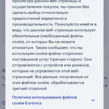
просмотра данной веб-страницы и
10. - 14. августа
осуществления покупок, мы просим Вас
сделать выбор относительно
предпочтений маркетинга и
7.99 €
Доставка с заносом на територии
производительности. Пожалуйста имейте в
Латвии
виду, что данная веб-страница использует
10. - 12. августа
обязательные (необходимые) файлы
cookie, от которых Вы не можете
отказаться. Также сообщаем, что мы
Спецификация
используем cookie файлы сторонних
поставщиков услуг (третьих сторон). Они
отправляются с устройств или доменов,
Аксессуар для телефона
которые не управляются этой веб-
страницей. Все данные, полученные из
Тип
защитное стекло для экрана
этих файлов cookie, обрабатываются
Подходит для телефонов
Samsung Galaxy S25 Ultra
третьей стороной.
Политика использования файлов
Общий параметр
cookie Euronics