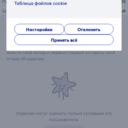
Производитель
SBS
Таблица файлов cookie
Цвет
прозрачный
Отзывы
Насторойки
Отклонить
Сейчас отзывов нет.
Принять всё
После совершения покупки откроется возможность
внести свой вклад и первым/первой оставить свой
отзыв об изделии.
Изделие могут оценить только купившие его
пользователи.