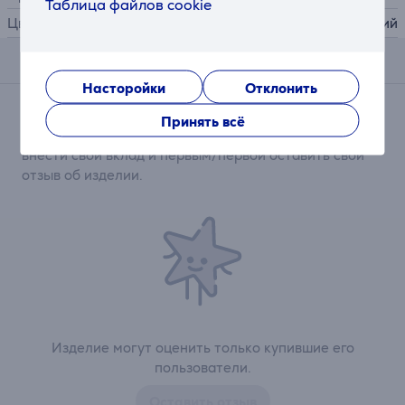
Таблица файлов cookie
Цвет
синий
Отзывы
Насторойки
Отклонить
Сейчас отзывов нет.
Принять всё
После совершения покупки откроется возможность
внести свой вклад и первым/первой оставить свой
отзыв об изделии.
Изделие могут оценить только купившие его
пользователи.
Оставить отзыв