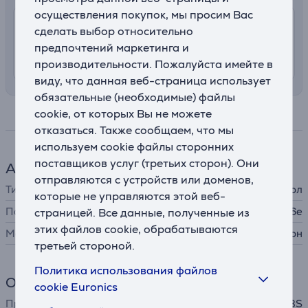
осуществления покупок, мы просим Вас
7.99 €
Доставка с заносом на територии
сделать выбор относительно
Латвии
предпочтений маркетинга и
8. - 12. августа
производительности. Пожалуйста имейте в
виду, что данная веб-страница использует
обязательные (необходимые) файлы
cookie, от которых Вы не можете
Спецификация
отказаться. Также сообщаем, что мы
используем cookie файлы сторонних
поставщиков услуг (третьих сторон). Они
Аксессуар для телефона
отправляются с устройств или доменов,
Тип
защитный чехол
которые не управляются этой веб-
Подходит для телефонов
Apple iPhone 16e
страницей. Все данные, полученные из
этих файлов cookie, обрабатываются
Материал
силикон
третьей стороной.
Политика использования файлов
Общий параметр
cookie Euronics
Производитель
SBS