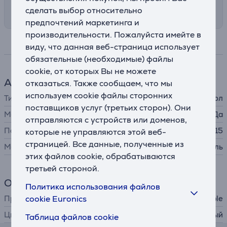
корзине
сделать выбор относительно
предпочтений маркетинга и
производительности. Пожалуйста имейте в
Спецификация
виду, что данная веб-страница использует
обязательные (необходимые) файлы
cookie, от которых Вы не можете
Аксессуар для телефона
отказаться. Также сообщаем, что мы
используем cookie файлы сторонних
Тип
защитный чехол
поставщиков услуг (третьих сторон). Они
MagSafe
Да
отправляются с устройств или доменов,
Подходит для телефонов
Apple iPhone 15
которые не управляются этой веб-
страницей. Все данные, полученные из
Материал
тестиль
этих файлов cookie, обрабатываются
третьей стороной.
Общий параметр
Политика использования файлов
cookie Euronics
Производитель
Apple
Цвет
черный
Таблица файлов cookie