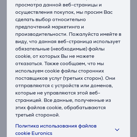
просмотра данной веб-страницы и
забега, и на экране часов появится Ваше расчетное
осуществления покупок, мы просим Вас
время финиша.
сделать выбор относительно
предпочтений маркетинга и
Бег по стадиону
Если Вы готовы потренироваться на стадионе,
производительности. Пожалуйста имейте в
используйте встроенное занятие «Бег на стадионе»
виду, что данная веб-страница использует
для записи точной протяженности кругов и
обязательные (необходимые) файлы
просмотра дистанции в метрах.
cookie, от которых Вы не можете
отказаться. Также сообщаем, что мы
Предупреждения о частоте шагов
используем cookie файлы сторонних
Собираетесь улучшить свою беговую форму?
поставщиков услуг (третьих сторон). Они
Воспользуйтесь предупреждениями о частоте
отправляются с устройств или доменов,
шагов. Благодаря этой функции устройство
которые не управляются этой веб-
предупредит Вас при выходе за пределы целевого
страницей. Все данные, полученные из
диапазона по частоте шагов.
этих файлов cookie, обрабатываются
Рекомендации по восстановлению
третьей стороной.
Крайне важно, чтобы организм восстанавливался
Политика использования файлов
между интенсивными тренировками. После каждого
cookie Euronics
занятия встроенная функция восстановления