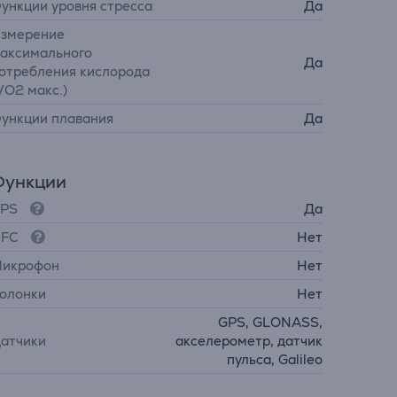
ункции уровня стресса
Да
змерение
аксимального
Да
отребления кислорода
VO2 макс.)
ункции плавания
Да
Функции
PS
Да
FC
Нет
икрофон
Нет
олонки
Нет
GPS, GLONASS,
атчики
акселерометр, датчик
пульса, Galileo