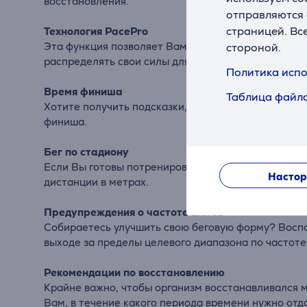
восстановления.
отправляются 
страницей. Вс
Технология PacePro
Эта функция позволяет Вам планировать стратеги
стороной.
распределять свои силы для эффективного прохож
Политика испо
Время финиша
Таблица файло
Хотите получить подсказки, которые помогут Вам 
финиша.
Бег по стадиону
Если Вы готовы потренироваться на стадионе, исп
Настор
дистанции в метрах.
Предупреждения о частоте шагов
Собираетесь улучшить свою беговую форму? Воспо
выходе за пределы целевого диапазона по частоте
Рекомендации по восстановлению
Крайне важно, чтобы организм восстанавливался 
Вам, в течение какого периода времени нужно отд