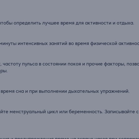
тобы определить лучшее время для активности и отдыха.
о минуты интенсивных занятий во время физической активно
 частоту пульса в состоянии покоя и прочие факторы, поз
фры.
 время сна и при выполнении дыхательных упражнений.
айте менструальный цикл или беременность. Записывайте 
ения и предупреждения прямо на экране часов при сопряж