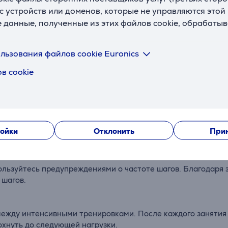
с устройств или доменов, которые не управляются этой
е данные, полученные из этих файлов cookie, обрабаты
ю темпа для определенной дистанции или забега в приложе
дения дистанции.
льзования файлов cookie Euronics
в cookie
достичь поставленной цели? Выберите дистанцию забега, и
ользуйте встроенное занятие «Бег на стадионе» для записи
ойки
Отклонить
Прин
льзуйтесь предупреждениями о частоте шагов. Благодаря 
 шагов.
между интенсивными тренировками. После каждого занятия
охнуть до следующей нагрузки.