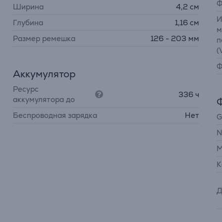
Ф
Ширина
4,2 см
И
Глубина
1,16 см
м
Размер ремешка
126 - 203 мм
п
(
Ф
Аккумулятор
Ресурс
336 ч
аккумулятора до
Беспроводная зарядка
Нет
G
N
М
К
Д