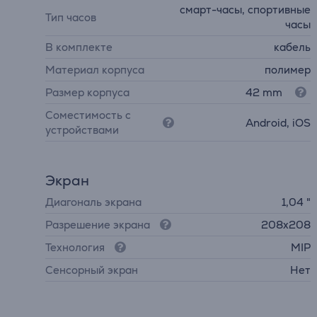
смарт-часы, спортивные
Тип часов
часы
В комплекте
кабель
Материал корпуса
полимер
Размер корпуса
42 mm
Соместимость с
Android, iOS
устройствами
Экран
Диагональ экрана
1,04 "
Разрешение экрана
208x208
Технология
MIP
Cенсорный экран
Нет