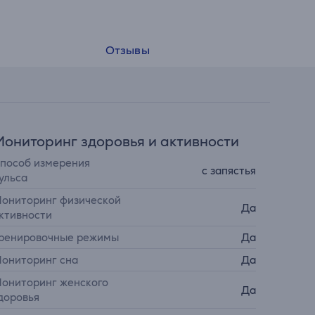
Отзывы
ониторинг здоровья и активности
пособ измерения
с запястья
ульса
ониторинг физической
Да
ктивности
ренировочные режимы
Да
ониторинг сна
Да
ониторинг женского
Да
доровья