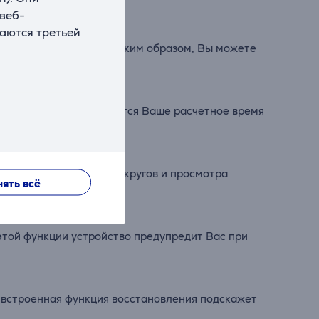
 веб-
ваются третьей
нии Garmin Connect. Таким образом, Вы можете
 на экране часов появится Ваше расчетное время
 точной протяженности кругов и просмотра
ять всё
этой функции устройство предупредит Вас при
 встроенная функция восстановления подскажет