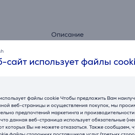
Описание
sh
обежки и выдает точные данные, включая расстояние, тем
-сайт использует файлы cook
я о слишком высокой частоте пульса в состоянии покоя. Т
использует файлы cookie Чтобы предложить Вам наилу
пертных тренеров и бесплатные планы, которые подстраив
ной веб-страницы и осуществления покупок, мы просим
Connect.
ельно предпочтений маркетинга и производительности
, что данная веб-страница использует обязательные (н
 от которых Вы не можете отказаться. Также сообщаем, 
ичной интенсивности, учитывающие историю Ваших трениро
okie файлы сторонних поставщиков услуг (третьих сторо