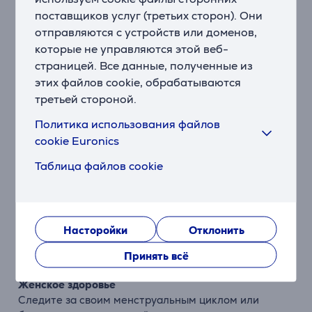
поставщиков услуг (третьих сторон). Они
Здоровье
отправляются с устройств или доменов,
Частота пульса – на запястье
которые не управляются этой веб-
Эта функция постоянно проверяет Ваш пульс и
страницей. Все данные, полученные из
уведомляет Вас в случае слишком низкого или
этих файлов cookie, обрабатываются
высокого показателя.
третьей стороной.
HRV (вариабельность пульса)
Политика использования файлов
Данные о вариабельности пульса во время сна
cookie Euronics
дадут представление о Вашем общем состоянии
здоровья.
Таблица файлов cookie
Утренний отчет
Получайте утром отчет с качеством своего сна,
ежедневным календарем, погодой и другой
Насторойки
Отклонить
информацией, предварительно настроив этот отчет
так, как Вам нравится.
Принять всё
Женское здоровье
Следите за своим менструальным циклом или