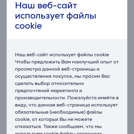
Наш веб-сайт
когда нужно отдохнуть.
использует файлы
Оценка сна
cookie
Получите оценку качества Вашего сна и идеи о том,
как Вы можете улучшить его. Вы также можете
отслеживать различные фазы сна и частоту пульса,
стресс, Pulse Ox и дыхание.
Наш веб-сайт использует файлы cookie
Мониторинг тренировок и спортивные приложения
Чтобы предложить Вам наилучший опыт от
Смарт-часы Lily 2 Active отслеживают шаги,
просмотра данной веб-страницы и
сожженные калории и минуты интенсивной
осуществления покупок, мы просим Вас
активности. Откройте для себя встроенные
сделать выбор относительно
спортивные приложения, такие как кардио, йога,
предпочтений маркетинга и
теннис, гольф, танцевальные тренировки и силовые
производительности. Пожалуйста имейте в
упражнения.
виду, что данная веб-страница использует
Бесконтактные платежи
Garmin Pay
обязательные (необходимые) файлы
Совершайте быстрые и удобные платежи через
cookie, от которых Вы не можете
совместимых поставщиков услуг прямо со смарт-
отказаться. Также сообщаем, что мы
часов.
используем cookie файлы сторонних