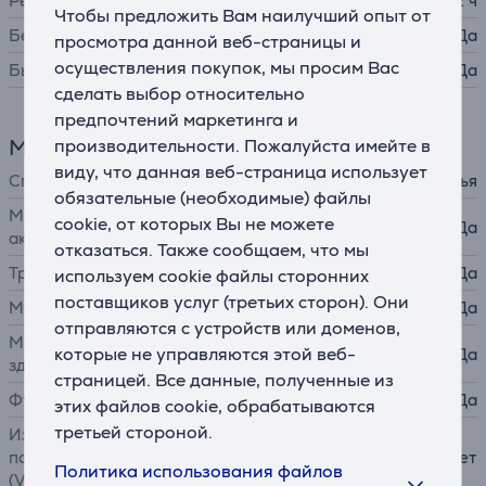
Ресурс аккумулятора до
192 ч
Чтобы предложить Вам наилучший опыт от
Беспроводная зарядка
Да
просмотра данной веб-страницы и
осуществления покупок, мы просим Вас
Быстрая зарядка
Да
сделать выбор относительно
предпочтений маркетинга и
Мониторинг здоровья и активности
производительности. Пожалуйста имейте в
виду, что данная веб-страница использует
Способ измерения пульса
с запястья
обязательные (необходимые) файлы
Мониторинг физической
cookie, от которых Вы не можете
Да
активности
отказаться. Также сообщаем, что мы
Тренировочные режимы
Да
используем cookie файлы сторонних
поставщиков услуг (третьих сторон). Они
Мониторинг сна
Да
отправляются с устройств или доменов,
Мониторинг женского
которые не управляются этой веб-
Да
здоровья
страницей. Все данные, полученные из
Функции уровня стресса
Да
этих файлов cookie, обрабатываются
третьей стороной.
Измерение максимального
потребления кислорода
Нет
Политика использования файлов
(VO2 макс.)