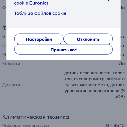
cookie Euronics
Функции плавания
Да
Таблица файлов cookie
Функции
GPS
Нет
Насторойки
Отклонить
NFC
Нет
Принять всё
Микрофон
Нет
Колонки
Да
датчик освещенности, гирос
коп, акселерометр, датчик п
Датчики
ульса, магнитометр, датчик
уровня кислорода в крови (S
pO2)
Климатическая техника
Рабочая температура
0 - 35 °C