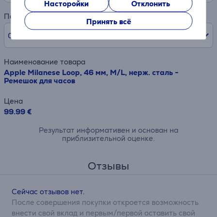
Насторойки
Отклонить
Первый взнос
Принять всё
0% /
0,00 €
Наименование товара
Apple Milanese Loop, 46 мм, M/L, нерж. сталь -
Ремешок для часов
Цена
99.99 €
Результат информативен и основан на
приблизительной оценке.
Отзывы
Сейчас отзывов нет.
После совершения покупки откроется возможность
внести свой вклад и первым/первой оставить свой