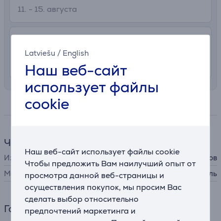
11. - 15. августа
7.99 €
Доставка с заносом на територии
Латвии
Latviešu
/
English
10. - 13. августа
Наш веб-сайт
использует файлы
cookie
Спецификация
Часы
Наш веб-сайт использует файлы cookie
Изделие
ремешок для часов
Чтобы предложить Вам наилучший опыт от
Материал
нержавеющая сталь
просмотра данной веб-страницы и
осуществления покупок, мы просим Вас
сделать выбор относительно
Габариты
предпочтений маркетинга и