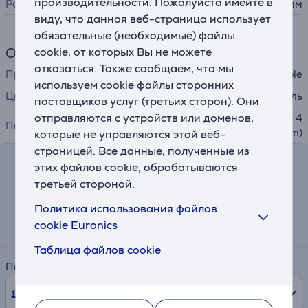
производительности. Пожалуйста имейте в
Размер ремешка
150 - 200 мм
виду, что данная веб-страница использует
обязательные (необходимые) файлы
Общий параметр
cookie, от которых Вы не можете
отказаться. Также сообщаем, что мы
Производитель
Apple
используем cookie файлы сторонних
Цвет
нержавеющая сталь
поставщиков услуг (третьих сторон). Они
отправляются с устройств или доменов,
Apple Watch (44 / 45 / 46 / 4
Подходит для часов
9mm)
которые не управляются этой веб-
страницей. Все данные, полученные из
этих файлов cookie, обрабатываются
Калькулятор лизинга и аренды
третьей стороной.
Примерный размер ежемесячного платежа
Политика использования файлов
11 €
cookie Euronics
Таблица файлов cookie
Период
10
мес.