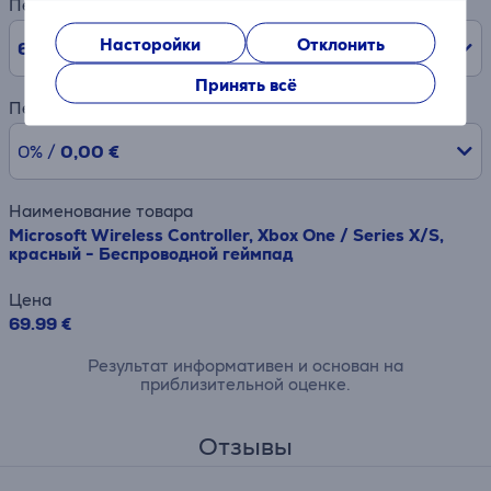
Период
Насторойки
Отклонить
6
мес.
Принять всё
Первый взнос
0% /
0,00 €
Наименование товара
Microsoft Wireless Controller, Xbox One / Series X/S,
красный - Беспроводной геймпад
Цена
69.99 €
Результат информативен и основан на
приблизительной оценке.
Отзывы