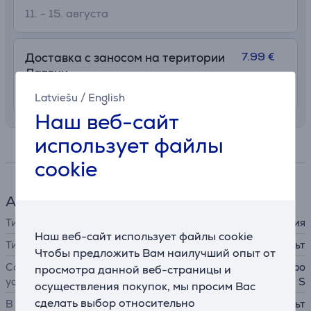
11. - 15. августа
7.99 €
Доставка с заносом на територии
Латвии
11. - 13. августа
Latviešu
/
English
Наш веб-сайт
использует файлы
Спецификация
cookie
Аксессуары для игр
Тип аксессуара
пульт управления
Наш веб-сайт использует файлы cookie
Тип пульта управления
пульт
Чтобы предложить Вам наилучший опыт от
Совместимость с
Xbox One, Xbox Series X, Xbo
просмотра данной веб-страницы и
устройствами
x Series S
осуществления покупок, мы просим Вас
сделать выбор относительно
В комплекте
пульт