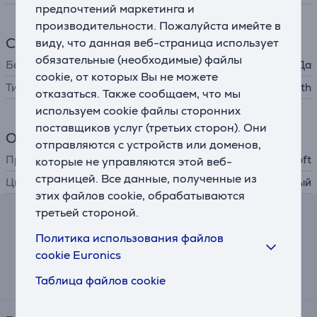
предпочтений маркетинга и
производительности. Пожалуйста имейте в
Соединение
виду, что данная веб-страница использует
обязательные (необходимые) файлы
Беспроводная связь
Да
cookie, от которых Вы не можете
Тип штекера
3,5 мм, Bluetooth
отказаться. Также сообщаем, что мы
используем cookie файлы сторонних
поставщиков услуг (третьих сторон). Они
Общий параметр
отправляются с устройств или доменов,
Производитель
Microsoft
которые не управляются этой веб-
страницей. Все данные, полученные из
Цвет
красный
этих файлов cookie, обрабатываются
третьей стороной.
Калькулятор лизинга и аренды
Политика использования файлов
cookie Euronics
Примерный размер ежемесячного платежа
13 €
Таблица файлов cookie