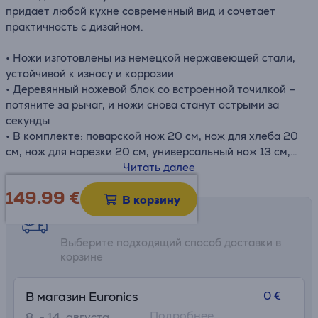
придает любой кухне современный вид и сочетает
практичность с дизайном.
• Ножи изготовлены из немецкой нержавеющей стали,
устойчивой к износу и коррозии
• Деревянный ножевой блок со встроенной точилкой –
потяните за рычаг, и ножи снова станут острыми за
секунды
• В комплекте: поварской нож 20 см, нож для хлеба 20
см, нож для нарезки 20 см, универсальный нож 13 см,
нож для чистки 9 см, кухонные ножницы, деревянный
Читать далее
ножевой блок со встроенной точилкой, краткое
149.99
€
руководство
В корзину
• Размеры: В: 31,9 см × Ш: 14,8 см × Г: 33,6 см
Возможности доставки
Выберите подходящий способ доставки в
корзине
0 €
В магазин Euronics
Подробнее
8. - 14. августа