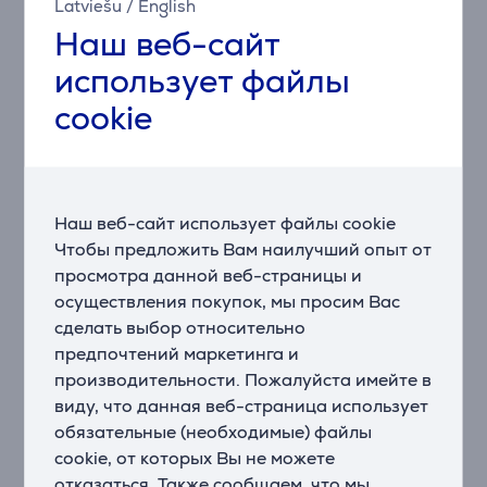
Latviešu
/
English
прочностью
и
устойчивостью
к
коррозии.
Лезвие
Наш веб-сайт
проходит
цельным
куском
через
всю
рукоятку,
что
делает
нож
более
стабильным
и
долговечным.
использует файлы
cookie
Точность
в
каждом
разрезе
Ножи
из
нержавеющей
стали Ninja StaySharp
заточены
под
углом
22°,
что
обеспечивает
оптимальную
режущую
способность
и
остроту.
Будь
то
нарезка,
шинковка
или
измельчение –
эти
лезвия
Наш веб-сайт использует файлы cookie
будут
легко
скользить
даже
сквозь
самые
твердые
Чтобы предложить Вам наилучший опыт от
ингредиенты.
просмотра данной веб-страницы и
осуществления покупок, мы просим Вас
Удобный
захват
сделать выбор относительно
Рукоятка
каждого
ножа
симметрична
и
предпочтений маркетинга и
сбалансирована –
подходит
как
для
правшей,
так
и
производительности. Пожалуйста имейте в
для
левшей.
Текстура
рукоятки
обеспечивает
уверенный захват
даже
при
работе
со
скользкими
виду, что данная веб-страница использует
продуктами.
Утолщение
у
основания
лезвия
обязательные (необходимые) файлы
обеспечивает
удобство
хвата
и
дополнительную
cookie, от которых Вы не можете
защиту.
отказаться. Также сообщаем, что мы