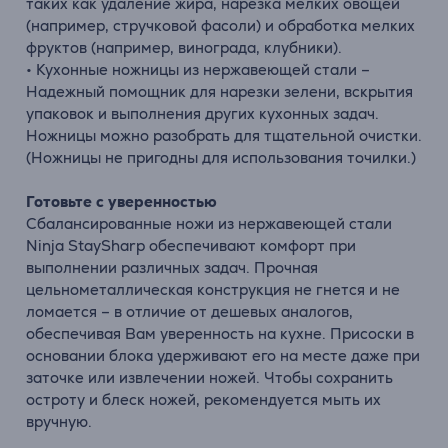
таких
как
удаление
жира,
нарезка
мелких
овощей
(
например,
стручковой
фасоли)
и
обработка
мелких
фруктов (
например,
винограда,
клубники).
•
Кухонные
ножницы
из
нержавеющей
стали –
Надежный
помощник
для
нарезки
зелени,
вскрытия
упаковок
и выполнения
других
кухонных
задач.
Ножницы
можно
разобрать
для
тщательной
очистки.
(
Ножницы
не пригодны для использования точилки
.)
Готовьте
с
уверенностью
Сбалансированные
ножи
из
нержавеющей
стали
Ninja StaySharp
обеспечивают
комфорт
при
выполнении
различных
задач.
Прочная
цельнометаллическая
конструкция
не
гнется
и
не
ломается –
в
отличие
от
дешевых
аналогов,
обеспечивая
Вам
уверенность
на
кухне.
Присоски
в
основании
блока
удерживают
его
на
месте
даже
при
заточке
или
извлечении
ножей.
Чтобы
сохранить
остроту
и
блеск
ножей,
рекомендуется
мыть
их
вручную.