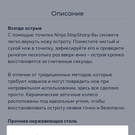
Описание
Всегда острые
С помощью точилки Ninja StaySharp Вы сможете
легко вернуть ножу остроту. Поместите чистый и
сухой нож в точилку, зафиксируйте его и проведите
рычагом несколько раз вверх-вниз – острая кромка
восстановится за считанные секунды.
В
отличие
от
традиционных
методов
,
которые
требуют
навыков
и
могут
повредить
нож
при
неправильном
использовании,
здесь
все
сделано
просто.
Керамические
заточные
колеса
расположены
под
идеальным
углом,
чтобы
восстанавливать остроту
лезвия
точно
и
безопасно.
Прочная
нержавеющая
сталь
Эти
премиальные
ножи
выкованы
из
нержавеющей
стали
немецкого
производства,
известной
своей