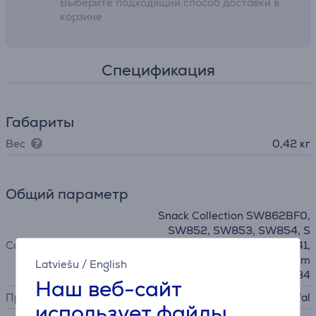
Выберите подходящий способ доставки в
корзине
Спецификация
Габариты
Вес
0,42 кг
Общий параметр
Snack Collection SW862BF0,
SW852, SW853, SW854, S
Совместимость
W857 - Snack Time SW341,
SW342 - Snack Time Colo m
Latviešu
/
English
ania SW34
Наш веб-сайт
Производитель
Tefal
использует файлы