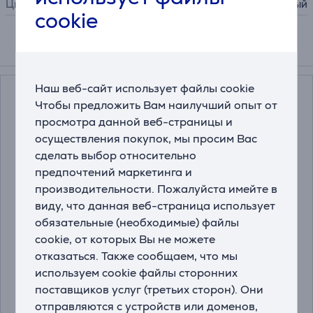
Цвет
черный
cookie
Подходящие товары
Наш веб-сайт использует файлы cookie
Чтобы предложить Вам наилучший опыт от
просмотра данной веб-страницы и
осуществления покупок, мы просим Вас
сделать выбор относительно
предпочтений маркетинга и
производительности. Пожалуйста имейте в
виду, что данная веб-страница использует
Tefal Snack Time, 700
Tefal Snack Colletion,
обязательные (необходимые) файлы
Вт, черный/нерж.
700 Вт, черный -
cookie, от которых Вы не можете
сталь - Контактный
Контактный тостер и
отказаться. Также сообщаем, что мы
тостер со сменными
вафельница
SW341D
SW862BF0
панелями
используем cookie файлы сторонних
Цена:
Цена:
поставщиков услуг (третьих сторон). Они
85.99 €
109.99 €
отправляются с устройств или доменов,