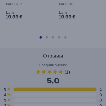
приготовления вафель
приготовления оладий
XA800712
XA801012
Цена:
Цена:
19.99 €
19.99 €
Отзывы
Средняя оценка
(1)
5,0
5
1
4
0
3
0
2
0