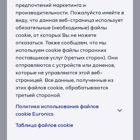
Брейтесь с комфортом ниже шеи, используя насадку
предпочтений маркетинга и
для стрижки волос на теле. Уникальная система
производительности. Пожалуйста имейте в
защиты кожи оберегает чувствительные зоны при
виду, что данная веб-страница использует
бритье вплотную – до 0,5 мм. Также Вы можете
обязательные (необходимые) файлы
подравнивать волосы с помощью съемного гребня-
cookie, от которых Вы не можете
насадки.
отказаться. Также сообщаем, что мы
используем cookie файлы сторонних
Водонепроницаемость для удобного использования
поставщиков услуг (третьих сторон). Они
и легкой очистки
отправляются с устройств или доменов,
Триммер является водонепроницаемым, поэтому Вы
которые не управляются этой веб-
можете комфортно использовать его в душе и легко
промывать под краном.
страницей. Все данные, полученные из
этих файлов cookie, обрабатываются
4 недели эффективной работы без подзарядки
третьей стороной.
Долговечный литиевый аккумулятор обеспечивает
Политика использования файлов
до 120 минут работы с быстрой 5-минутной
cookie Euronics
зарядкой для эффективной стрижки без перерывов.
Таблица файлов cookie
Дополнительный комфорт и контроль движений во
время подравнивания