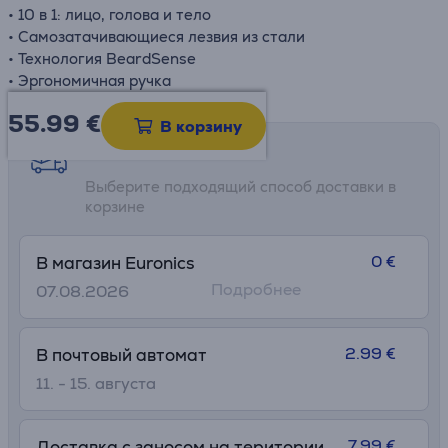
• 10 в 1: лицо, голова и тело
• Самозатачивающиеся лезвия из стали
• Технология BeardSense
• Эргономичная ручка
55.99
€
В корзину
Возможности доставки
Выберите подходящий способ доставки в
корзине
0 €
В магазин Euronics
Подробнее
07.08.2026
2.99 €
В почтовый автомат
11. - 15. августа
7.99 €
Доставка с заносом на територии