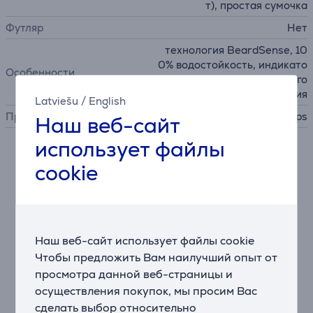
т), простая сумочка
Футляр
Нет
технология BeardSense, 10
0% водостойкость, индикато
Особенности
р заряда аккумулятора, эрго
номичная конструкция
Latviešu
/
English
Производитель
Philips
Наш веб-сайт
использует файлы
Описание
cookie
10 инструментов для любых задач ухода за
волосами
В комплект триммера входят 10 инструментов для
Наш веб-сайт использует файлы cookie
подравнивания и стайлинга бороды, стрижки волос
Чтобы предложить Вам наилучший опыт от
на голове и бритья волос на теле – все, что нужно
просмотра данной веб-страницы и
для комфортного ухода за собой.
осуществления покупок, мы просим Вас
Прощайте, нежелательные волосы на теле!
сделать выбор относительно