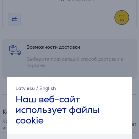
Возможности доставки
Выберите подходящий способ доставки в
корзине
Спецификация
Latviešu
/
English
Наш веб-сайт
использует файлы
Компактный ирригатор
cookie
Количество уровней
10
интенсивности