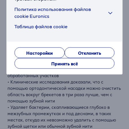
• Объема резервуара для воды хватает на 90 секунд
Политика использования файлов
• Кнопка включения/выключения на ручке
cookie Euronics
• В крышку резервуара можно поместить все
насадки
Таблица файлов cookie
• Насадка может вращаться на 360 градусов
• Клинические исследования доказали, что
использование ирригатора уменьшает воспаление
десен и улучшает состояние десен на 50%
Насторойки
Отклонить
эффективнее, чем обычная зубная нить
• Лабораторные исследования показали, что
Принять всё
ирригатор удаляет до 99,9% зубного налета с
обработанных участков
• Клинические исследования доказали, что с
помощью ортодонтической насадки можно очистить
область вокруг брекетов в три раза лучше, чем с
помощью зубной нити
• Удаляет бактерии, скапливающиеся глубоко в
межзубных промежутках и под деснами, в таких
местах, откуда их невозможно удалить с помощью
зубной щетки или обычной зубной нити