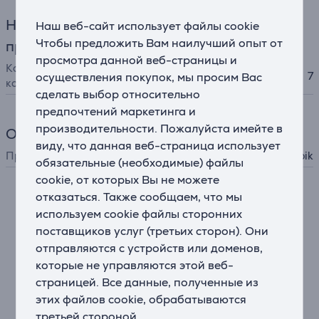
Насадки для чистки межзубных
Наш веб-сайт использует файлы cookie
Чтобы предложить Вам наилучший опыт от
промежутков
просмотра данной веб-страницы и
Количество насадок в
7
осуществления покупок, мы просим Вас
комплекте
сделать выбор относительно
предпочтений маркетинга и
производительности. Пожалуйста имейте в
Общий параметр
виду, что данная веб-страница использует
Производитель
Waterpik
обязательные (необходимые) файлы
cookie, от которых Вы не можете
отказаться. Также сообщаем, что мы
Описание
используем cookie файлы сторонних
поставщиков услуг (третьих сторон). Они
• Более компактный и тихий, чем предыдущие
отправляются с устройств или доменов,
модели
которые не управляются этой веб-
• Семь насадок для ирригатора: JT (2 шт), OD, PS,
страницей. Все данные, полученные из
TB, TC, PP
этих файлов cookie, обрабатываются
• Усовершенствованная система регулировки силы
третьей стороной.
водяной струи: десять уровней интенсивности