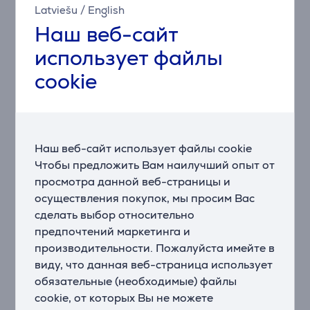
Полностью гибкие и компактные бреющие головки с
Latviešu
/
English
прорезями для натяжения кожи динамично
Наш веб-сайт
адаптируются к изгибам Вашего лица.
Обеспечивают постоянный контакт с кожей с
использует файлы
точностью на 20% выше, чтобы захватывать щетину
cookie
на сложных участках на шее и под носом.
Возможности персонализации с 5 режимами
бритья
5 режимов бритья адаптируют мощность и
Наш веб-сайт использует файлы cookie
контролируют давление для индивидуального
Чтобы предложить Вам наилучший опыт от
бритья: Regular (Ежедневный) – для повседневного
просмотра данной веб-страницы и
использования, Sensitive (Чувствительный) — для
осуществления покупок, мы просим Вас
бережного бритья, Intense (Интенсивный) – для
сделать выбор относительно
густой бороды, Foam (Пена) – для влажного бритья,
предпочтений маркетинга и
Custom (Индивидуальный) – для Ваших
производительности. Пожалуйста имейте в
персональных потребностей.
виду, что данная веб-страница использует
По-настоящему долговечные: гарантия на 7 лет
обязательные (необходимые) файлы
Бритвы Philips созданы для бережного ухода и
cookie, от которых Вы не можете
долгого использования. Самозатачивающиеся