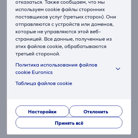
отказаться. Также сообщаем, что мы
лезвия из нержавеющей стали космического уровня
используем cookie файлы сторонних
качества служат до 2 лет без замены. Аккумулятор и
поставщиков услуг (третьих сторон). Они
мотор разработаны для работы до 7 лет.
отправляются с устройств или доменов,
которые не управляются этой веб-
Долговечность и забота о будущем
страницей. Все данные, полученные из
Все бритвы i9000 изготовлены из
этих файлов cookie, обрабатываются
высококачественных долговечных компонентов и
третьей стороной.
упакованы в материалы, подлежащие переработке.
Лезвия производятся на заводе, использующем
Политика использования файлов
100% возобновляемую энергию.
cookie Euronics
Убивает 99,9% бактерий, заряда хватит на 6
Таблица файлов cookie
недель бритья
Первое зарядное устройство УФ. Оно
дезинфицирует Вашу бритву всего за 10 минут,
уничтожая 99,9% бактерий. Устройство заряжает
Насторойки
Отклонить
Вашу бритву, полного заряда хватает на 6 недель
бритья благодаря встроенному литий-ионному
Принять всё
аккумулятору. USB-кабель для зарядки в комплекте.