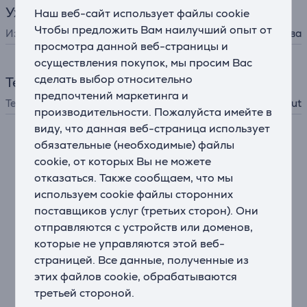
Уход за лицом
Наш веб-сайт использует файлы cookie
Чтобы предложить Вам наилучший опыт от
Изделие
бритва
просмотра данной веб-страницы и
осуществления покупок, мы просим Вас
сделать выбор относительно
Технологии
предпочтений маркетинга и
Технологии
PowerCut
производительности. Пожалуйста имейте в
виду, что данная веб-страница использует
обязательные (необходимые) файлы
Описание
cookie, от которых Вы не можете
отказаться. Также сообщаем, что мы
Эргономичный дизайн для удобства использования
используем cookie файлы сторонних
Всегда удобный хват. Эргономичная прорезиненная
поставщиков услуг (третьих сторон). Они
ручка обеспечит безопасность и комфорт, даже если
отправляются с устройств или доменов,
держать бритву мокрыми руками.
которые не управляются этой веб-
страницей. Все данные, полученные из
Защитная крышка поддерживает чистоту
бритвенной головки между сеансами бритья
этих файлов cookie, обрабатываются
Поддерживайте безопасность и чистоту защитной
третьей стороной.
крышки между сеансами бритья и во время