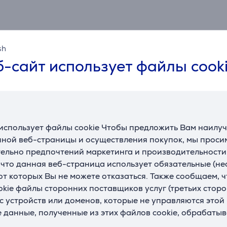
sh
-сайт использует файлы cook
Спецификация
использует файлы cookie Чтобы предложить Вам наилу
ной веб-страницы и осуществления покупок, мы просим
Детские товары
ельно предпочтений маркетинга и производительности
, что данная веб-страница использует обязательные (н
Изделие
питание
 от которых Вы не можете отказаться. Также сообщаем, 
okie файлы сторонних поставщиков услуг (третьих сторо
с устройств или доменов, которые не управляются этой
е данные, полученные из этих файлов cookie, обрабаты