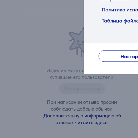
Политика испо
Таблица файло
Настор
Изделие могут оценить только
купившие его пользователи.
Оставить отзыв
При написании отзыва просим
соблюдать добрые обычаи.
Дополнительную информацию об
отзывах читайте здесь.