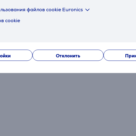
Отзывы
льзования файлов cookie Euronics
в cookie
Сейчас отзывов нет.
После совершения покупки откроется возможность вне
отзыв об изделии.
ойки
Отклонить
Прин