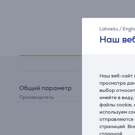
Latviešu
/
Engli
Наш веб
Спецификация
Наш веб-сайт 
просмотра дан
Общий параметр
выбор относит
имейте в виду
Производитель
Beurer
файлы cookie,
используем co
отправляются 
страницей. Вс
стороной.