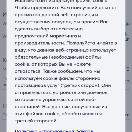
Наш веб-сайт использует файлы cookie
Чтобы предложить Вам наилучший опыт от
Интерфейсы
просмотра данной веб-страницы и
осуществления покупок, мы просим Вас
WiFi
Да
сделать выбор относительно
IEEE 802.11b, IEEE 802.11g, I
предпочтений маркетинга и
WiFi-стандарты
EEE 802.11n
производительности. Пожалуйста имейте в
виду, что данная веб-страница использует
обязательные (необходимые) файлы
Кардридер
cookie, от которых Вы не можете
Макс. объем карты памяти
256 ГБ
отказаться. Также сообщаем, что мы
используем cookie файлы сторонних
Поддерживаемые карты
micro-SD
памяти
поставщиков услуг (третьих сторон). Они
отправляются с устройств или доменов,
которые не управляются этой веб-
Питание
страницей. Все данные, полученные из
этих файлов cookie, обрабатываются
Питание
от сети
третьей стороной.
Политика использования файлов