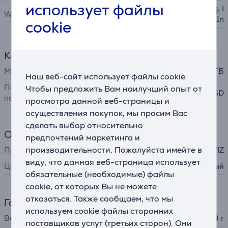
использует файлы
IEEE 802.11b, IEEE 802.11g, I
WiFi-стандарты
EEE 802.11n
cookie
Кардридер
Макс. объем карты памяти
512 ГБ
Наш веб-сайт использует файлы cookie
Поддерживаемые карты
Чтобы предложить Вам наилучший опыт от
micro-SD
памяти
просмотра данной веб-страницы и
осуществления покупок, мы просим Вас
сделать выбор относительно
Общий параметр
предпочтений маркетинга и
производительности. Пожалуйста имейте в
Производитель
EZVIZ
виду, что данная веб-страница использует
Цвет
белый
обязательные (необходимые) файлы
cookie, от которых Вы не можете
отказаться. Также сообщаем, что мы
Габариты
используем cookie файлы сторонних
Вес
668 г
поставщиков услуг (третьих сторон). Они