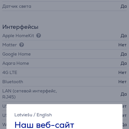
Датчик света
Да
Интерфейсы
Apple HomeKit
Да
Matter
Нет
Google Home
Да
Aqara Home
Да
4G LTE
Нет
Bluetooth
Нет
LAN (сетевой интерфейс,
Да
RJ45)
USB-A
Нет
Latviešu
/
English
USB-C
Нет
Наш веб-сайт
WiFi
Да