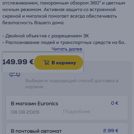
отслеживанием, панорамным обзором 360° и цветным
ночным режимом. Активная защита со встроенной
сиреной и мигалкой помогает всегда обеспечивать
безопасность Вашего дома.
• Двойной объектив с разрешением 3K
• Распознавание людей и транспортных средств на базе
ИИ
Читать далее
• Панорамный охват на 360°
149.99
€
• Цветное ночное видение
В корзину
• Двусторонняя аудиосвязь
Возможности доставки
• Активная защита с сиреной и мигающими огнями
Выберите подходящий способ доставки в
корзине
0 €
В магазин Euronics
Подробнее
08.08.2026
2.99 €
В почтовый автомат