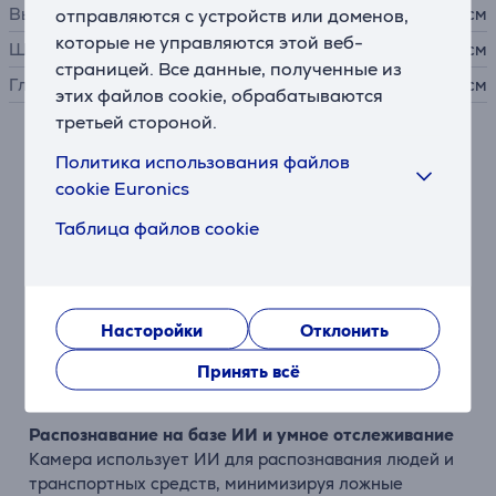
Высота
отправляются с устройств или доменов,
14,5 см
которые не управляются этой веб-
Ширина
11,6 см
страницей. Все данные, полученные из
Глубина
14,2 см
этих файлов cookie, обрабатываются
третьей стороной.
Описание
Политика использования файлов
cookie Euronics
Усовершенствованная безопасность с двойными
Таблица файлов cookie
объективами
Камера EZVIZ H9c Dual 3K оснащена двумя
объективами для обеспечения широкого обзора и
четких деталей. Широкоугольный объектив вверху и
Насторойки
Отклонить
телеобъектив внизу работают вместе, охватывая
большие территории и фиксируя важные события со
Принять всё
всех сторон.
Распознавание на базе ИИ и умное отслеживание
Камера использует ИИ для распознавания людей и
транспортных средств, минимизируя ложные