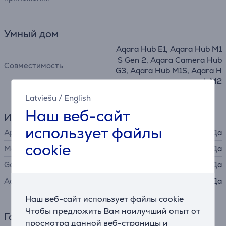
Умный дом
Aqara Hub E1, Aqara Hub M1
S Gen 2, Aqara Camera Hub
Совместимость
G3, Aqara Hub M1S, Aqara H
ub M2
Latviešu
/
English
Наш веб-сайт
Интерфейсы
использует файлы
Apple HomeKit
Да
cookie
Matter
Да
Google Home
Да
Aqara Home
Да
Наш веб-сайт использует файлы cookie
Чтобы предложить Вам наилучший опыт от
Габариты
просмотра данной веб-страницы и