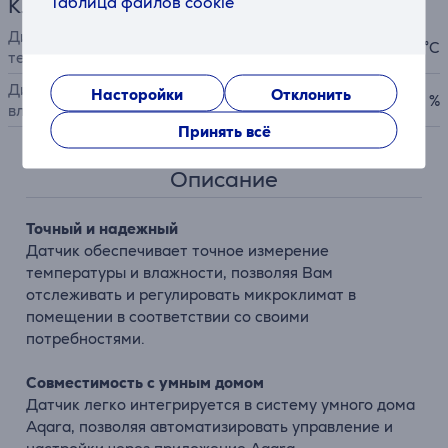
Таблица файлов cookie
Климатическая техника
Диапазон измерения
от -20 до 50 °C
температуры (в помещении)
Диапазон измерения
Насторойки
Отклонить
от 0 до 100 %
влажности (в помещении)
Принять всё
Описание
Точный и надежный
Датчик обеспечивает точное измерение
температуры и влажности, позволяя Вам
отслеживать и регулировать микроклимат в
помещении в соответствии со своими
потребностями.
Совместимость с умным домом
Датчик легко интегрируется в систему умного дома
Aqara, позволяя автоматизировать управление и