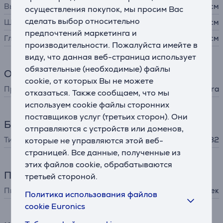
Высота
3,6 см
осуществления покупок, мы просим Вас
сделать выбор относительно
Ширина
3,6 см
предпочтений маркетинга и
Глубина
0,9 см
производительности. Пожалуйста имейте в
виду, что данная веб-страница использует
обязательные (необходимые) файлы
Общий параметр
cookie, от которых Вы не можете
Производитель
Aqara
отказаться. Также сообщаем, что мы
используем cookie файлы сторонних
поставщиков услуг (третьих сторон). Они
Батарея
отправляются с устройств или доменов,
Тип батареек
которые не управляются этой веб-
CR2032
страницей. Все данные, полученные из
этих файлов cookie, обрабатываются
Питание
третьей стороной.
Питание
от батареек
Политика использования файлов
cookie Euronics