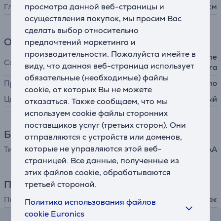
просмотра данной веб-страницы и
Глубина
3,04 см
осуществления покупок, мы просим Вас
сделать выбор относительно
Общий параметр
предпочтений маркетинга и
производительности. Пожалуйста имейте в
Netatmo Smart Indoor Came
Совместимость
виду, что данная веб-страница использует
ra
обязательные (необходимые) файлы
Производитель
Netatmo
cookie, от которых Вы не можете
Цвет
белый
отказаться. Также сообщаем, что мы
используем cookie файлы сторонних
поставщиков услуг (третьих сторон). Они
Батарея
отправляются с устройств или доменов,
которые не управляются этой веб-
Тип батареек
AAA
страницей. Все данные, полученные из
этих файлов cookie, обрабатываются
Питание
третьей стороной.
Питание
от батареек
Политика использования файлов
cookie Euronics