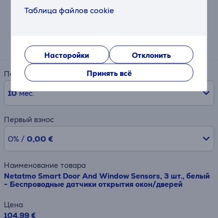
Калькулятор лизинга и аренды
Таблица файлов cookie
Примерный размер ежемесячного платежа
12 €
Насторойки
Отклонить
Принять всё
Период
10
мес.
Первый взнос
0% /
0,00 €
Наименование товара
Netatmo Smart Door And Window Sensors, 3 шт., белый
- Беспроводные датчики открытия окон/дверей
Цена
104.99 €