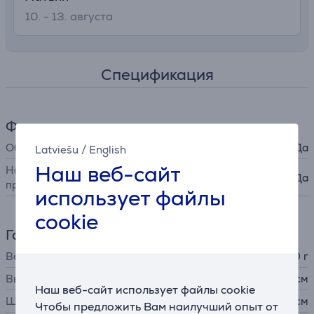
10. - 13. августа
Спецификация
Функции
Обнаружение движения
Да
Latviešu
/
English
Наш веб-сайт
Настройка при помощи
Да
приложения
использует файлы
cookie
Габариты
Вес
220 г
Высота
7,6 см
Наш веб-сайт использует файлы cookie
Ширина
1,58 см
Чтобы предложить Вам наилучший опыт от