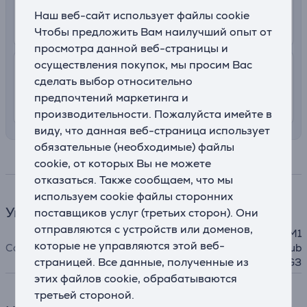
2.99 €
В почтовый автомат
Наш веб-сайт использует файлы cookie
12. - 17. августа
Чтобы предложить Вам наилучший опыт от
просмотра данной веб-страницы и
осуществления покупок, мы просим Вас
7.99 €
Доставка с заносом на територии
сделать выбор относительно
Латвии
предпочтений маркетинга и
11. - 14. августа
производительности. Пожалуйста имейте в
виду, что данная веб-страница использует
обязательные (необходимые) файлы
Спецификация
cookie, от которых Вы не можете
отказаться. Также сообщаем, что мы
используем cookie файлы сторонних
Умный дом
поставщиков услуг (третьих сторон). Они
отправляются с устройств или доменов,
Aqara Hub E1, Aqara Hub M1
которые не управляются этой веб-
Совместимость
S Gen 2, Aqara Camera Hub
страницей. Все данные, полученные из
G3
этих файлов cookie, обрабатываются
третьей стороной.