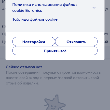
Интерфейсы
Политика использования файлов
Aqara Home
Да
cookie Euronics
Таблица файлов cookie
Общий параметр
Производитель
Aqara
Насторойки
Отклонить
Цвет
белый
Принять всё
Отзывы
Сейчас отзывов нет.
После совершения покупки откроется возможность
внести свой вклад и первым/первой оставить свой
отзыв об изделии.