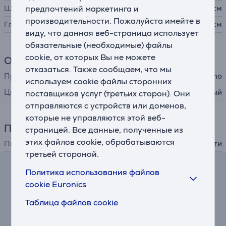
предпочтений маркетинга и
Ширина
3,5 см
производительности. Пожалуйста имейте в
Глубина
3,5 см
виду, что данная веб-страница использует
обязательные (необходимые) файлы
cookie, от которых Вы не можете
Общий параметр
отказаться. Также сообщаем, что мы
Производитель
Netatmo
используем cookie файлы сторонних
Цвет
белый
поставщиков услуг (третьих сторон). Они
отправляются с устройств или доменов,
которые не управляются этой веб-
Питание
страницей. Все данные, полученные из
этих файлов cookie, обрабатываются
Питание
от сети
третьей стороной.
Политика использования файлов
Калькулятор лизинга и аренды
cookie Euronics
Примерный размер ежемесячного платежа
Таблица файлов cookie
15 €