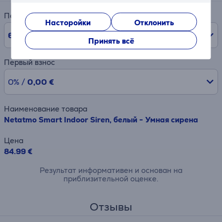
Период
Насторойки
Отклонить
6
мес.
Принять всё
Первый взнос
0% /
0,00 €
Наименование товара
Netatmo Smart Indoor Siren, белый - Умная сирена
Цена
84.99 €
Результат информативен и основан на
приблизительной оценке.
Отзывы