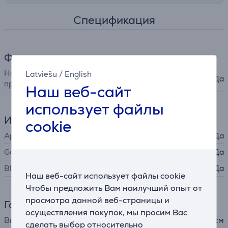
Спецификация
Функции
Настройка при помощи
Latviešu
/
English
Да
приложения
Наш веб-сайт
использует файлы
Интерфейсы
cookie
Apple HomeKit
Да
Google Home
Да
Bluetooth
Да
Наш веб-сайт использует файлы cookie
Чтобы предложить Вам наилучший опыт от
просмотра данной веб-страницы и
Габариты
осуществления покупок, мы просим Вас
Высота
13 см
сделать выбор относительно