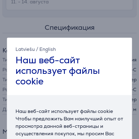
11. - 14. августа
Спецификация
Latviešu
/
English
Кабель
Наш веб-сайт
Тип кабеля / адаптера
IT, кабель питания
использует файлы
Разъем A
USB-C
cookie
Тип коннектора А
штекер
Разъем B
USB-C
Тип коннектора B
штекер
Длина
1,8 м
Наш веб-сайт использует файлы cookie
Чтобы предложить Вам наилучший опыт от
просмотра данной веб-страницы и
Мощность
осуществления покупок, мы просим Вас