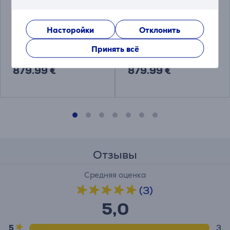
\Samsung Galaxy S26,
Samsung Galaxy S26,
256 ГБ, голубой -
256 ГБ, белый -
Смартфон
Смартфон
Насторойки
Отклонить
SM-S942BLBGEUE
SM-S942BZWGEUE
Принять всё
Цена:
Цена:
879.99 €
879.99 €
Отзывы
Средняя оценка
(3)
5,0
5
3