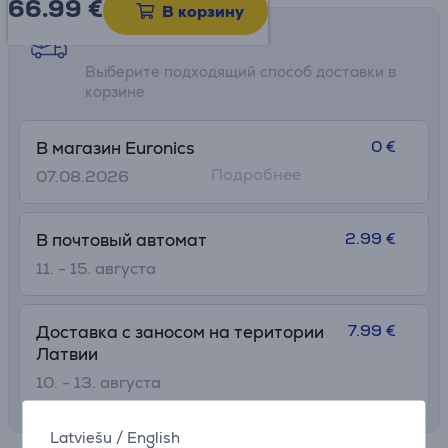
66.99
€
В корзину
Возможности доставки
Выберите подходящий способ доставки в
корзине
0 €
В магазин Euronics
Подробнее
07.08.2026
2.99 €
В почтовый автомат
11. - 15. августа
7.99 €
Доставка с заносом на територии
Латвии
10. - 13. августа
Latviešu
/
English