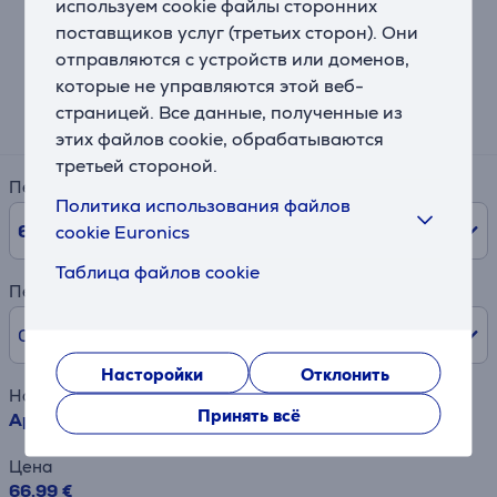
используем cookie файлы сторонних
поставщиков услуг (третьих сторон). Они
Калькулятор лизинга и аренды
отправляются с устройств или доменов,
которые не управляются этой веб-
Примерный размер ежемесячного платежа
страницей. Все данные, полученные из
12 €
этих файлов cookie, обрабатываются
третьей стороной.
Период
Политика использования файлов
6
мес.
cookie Euronics
Таблица файлов cookie
Первый взнос
0% /
0,00 €
Насторойки
Отклонить
Наименование товара
Принять всё
Apple 35 W Dual USB‑C, белый - Адаптер питания
Цена
66.99 €