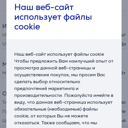
Спецификация
Наш веб-сайт
использует файлы
cookie
Интерфейсы
USB-C
2 шт
USB-C
Да
Наш веб-сайт использует файлы cookie
Чтобы предложить Вам наилучший опыт от
Мощность
просмотра данной веб-страницы и
Мощность
35 Вт
осуществления покупок, мы просим Вас
сделать выбор относительно
предпочтений маркетинга и
Общий параметр
производительности. Пожалуйста имейте в
виду, что данная веб-страница использует
Тип ИТ-аксессуара
зарядное устройство
обязательные (необходимые) файлы
Производитель
Apple
cookie, от которых Вы не можете
Цвет
белый
отказаться. Также сообщаем, что мы