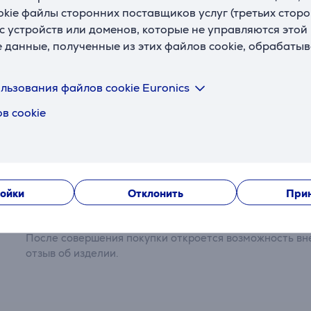
Внутренняя ширина
40 см
okie файлы сторонних поставщиков услуг (третьих сторо
Внутренняя глубина
5,5 см
с устройств или доменов, которые не управляются этой
е данные, полученные из этих файлов cookie, обрабаты
Вес
11,4 кг
льзования файлов cookie Euronics
в cookie
Отзывы
ойки
Отклонить
Прин
Сейчас отзывов нет.
После совершения покупки откроется возможность вне
отзыв об изделии.