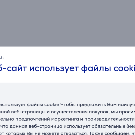
sh
Спецификация
-сайт использует файлы cook
Габариты
Высота
39 см
П
использует файлы cookie Чтобы предложить Вам наилу
Ширина
42 см
Ц
ной веб-страницы и осуществления покупок, мы просим
Глубина
9 см
ельно предпочтений маркетинга и производительности
, что данная веб-страница использует обязательные (н
Внутренняя высота
30 см
 от которых Вы не можете отказаться. Также сообщаем, 