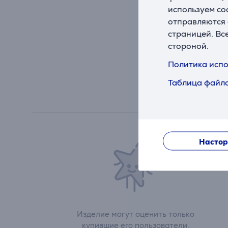
используем co
отправляются 
страницей. Вс
стороной.
Политика испо
Таблица файло
Настор
Изделие могут оценить только
купившие его пользователи.