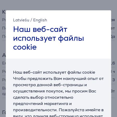
Клавиатура
Раскладка
Latviešu
/
English
латинская
Наш веб-сайт
Полная раскладка
Нет
использует файлы
Подсветка
Да
cookie
Аккумулятор
Емкость
52,6
Ресурс аккумулятора до
18 ч
Наш веб-сайт использует файлы cookie
Чтобы предложить Вам наилучший опыт от
Разъем адаптера питания
Apple MagSafe 3
просмотра данной веб-страницы и
Выходная мощность
осуществления покупок, мы просим Вас
30 Вт
адаптера питания
сделать выбор относительно
предпочтений маркетинга и
производительности. Пожалуйста имейте в
Габариты
виду, что данная веб-страница использует