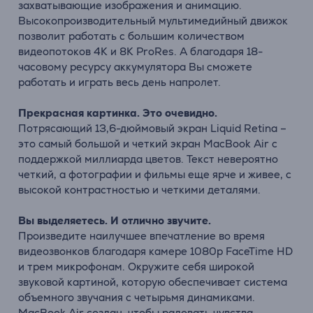
захватывающие изображения и анимацию.
Высокопроизводительный мультимедийный движок
позволит работать с большим количеством
видеопотоков 4K и 8K ProRes. А благодаря 18-
часовому ресурсу аккумулятора Вы сможете
работать и играть весь день напролет.
Прекрасная картинка. Это очевидно.
Потрясающий 13,6-дюймовый экран Liquid Retina –
это самый большой и четкий экран MacBook Air с
поддержкой миллиарда цветов. Текст невероятно
четкий, а фотографии и фильмы еще ярче и живее, с
высокой контрастностью и четкими деталями.
Вы выделяетесь. И отлично звучите.
Произведите наилучшее впечатление во время
видеозвонков благодаря камере 1080p FaceTime HD
и трем микрофонам. Окружите себя широкой
звуковой картиной, которую обеспечивает система
объемного звучания с четырьмя динамиками.
MacBook Air создан, чтобы радовать чувства.