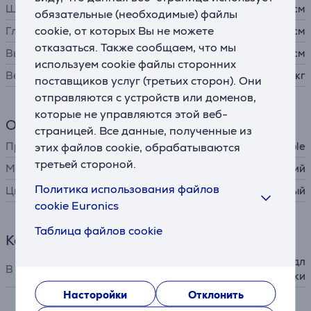
Ширина
30,41 см
обязательные (необходимые) файлы
cookie, от которых Вы не можете
Глубина
21,5 см
отказаться. Также сообщаем, что мы
Высота
1,13 см
используем cookie файлы сторонних
Вес
1,24 кг
поставщиков услуг (третьих сторон). Они
отправляются с устройств или доменов,
которые не управляются этой веб-
Общий параметр
страницей. Все данные, полученные из
Производитель
этих файлов cookie, обрабатываются
Apple
третьей стороной.
Материал корпуса
алюминий
Политика использования файлов
Цвет
черный
cookie Euronics
Таблица файлов cookie
Комплектация
адаптер питания, кабель дл
В комплекте
я зарядки
Насторойки
Отклонить