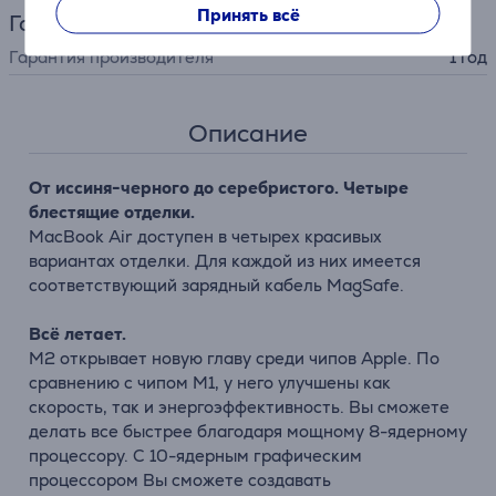
Принять всё
Гарантия
Гарантия производителя
1 год
Описание
От иссиня-черного до серебристого. Четыре
блестящие отделки.
MacBook Air доступен в четырех красивых
вариантах отделки. Для каждой из них имеется
соответствующий зарядный кабель MagSafe.
Всё летает.
M2 открывает новую главу среди чипов Apple. По
сравнению с чипом M1, у него улучшены как
скорость, так и энергоэффективность. Вы сможете
делать все быстрее благодаря мощному 8-ядерному
процессору. С 10-ядерным графическим
процессором Вы сможете создавать