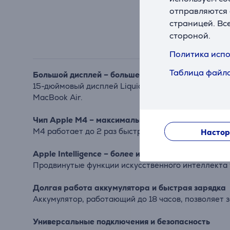
отправляются 
страницей. Вс
стороной.
Политика испо
Таблица файло
Большой дисплей – больше возможностей
15-дюймовый дисплей Liquid Retina обеспечивает б
MacBook Air.
Чип Apple M4 – максимальная производительнос
M4 работает до 2 раз быстрее, чем чип M1, позвол
Настор
Apple Intelligence – более интеллектуаль
ный рабо
Продвинутые функции искусственного интеллекта 
Долгая работа аккумулятора и быстрая зарядка
Аккумулятор, работающий до 18 часов, позволяет з
Универсальные подключения и безопасность