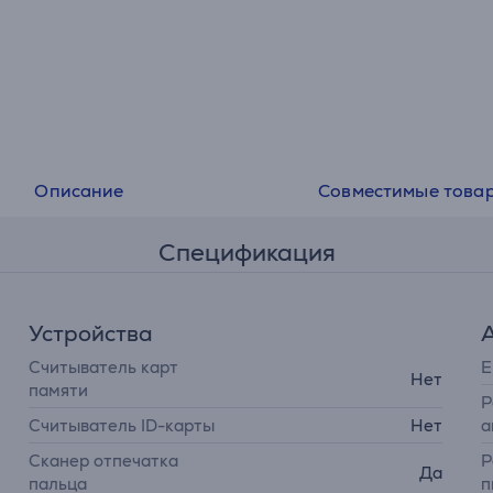
Описание
Совместимые това
Спецификация
Устройства
Считыватель карт
Е
Нет
памяти
Р
Считыватель ID-карты
Нет
а
Сканер отпечатка
Р
Да
пальца
п