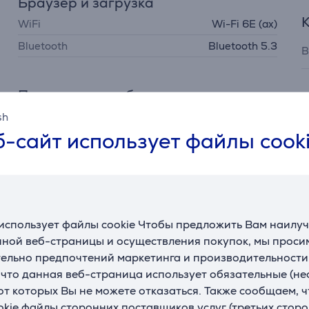
Браузер и загрузка
WiFi
Wi-Fi 6E (ax)
Bluetooth
Bluetooth 5.3
В
Программное обеспечение
Операционная система
Apple
sh
Г
-сайт использует файлы cook
Версия операционной
macOS Sequoia
системы
З
З
Клавиатура
Раскладка
русская
использует файлы cookie Чтобы предложить Вам наилу
ной веб-страницы и осуществления покупок, мы просим
Полная раскладка
Нет
ельно предпочтений маркетинга и производительности
Подсветка
Да
, что данная веб-страница использует обязательные (н
 от которых Вы не можете отказаться. Также сообщаем, 
okie файлы сторонних поставщиков услуг (третьих сторо