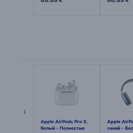
89.99 €
66.99 €
ods Max 2,
Apple AirPods Pro 3,
Apple AirP
 -
белый - Полностью
синий - Бе