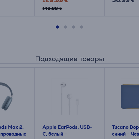
129.99 €
36.99 €
149.99 €
Подходящие товары
ods Max 2,
Apple EarPods, USB-
Tucano Dopp
спроводные
C, белый -
синий - Че