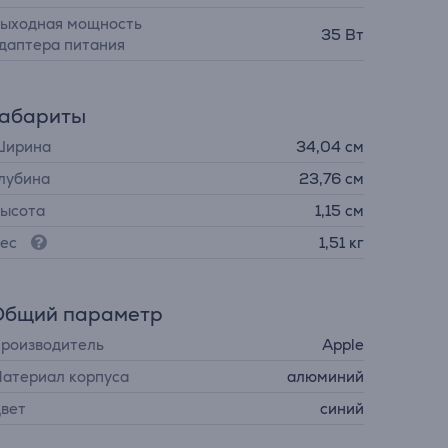
ыходная мощность
35 Вт
даптера питания
Габариты
ирина
34,04 см
лубина
23,76 см
ысота
1,15 см
ес
1,51 кг
Общий параметр
роизводитель
Apple
атериал корпуса
алюминий
вет
синий