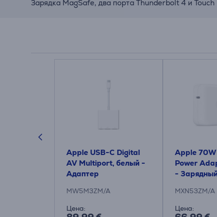
Зарядка MagSafe, два порта Thunderbolt 4 и Touc
c Mouse,
Apple USB-C Digital
Apple 70W
спроводная
AV Multiport, белый -
Power Adap
Адаптер
- Зарядны
MW5M3ZM/A
MXN53ZM/A
Цена:
Цена: