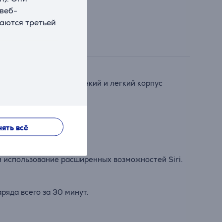
 веб-
ваются третьей
 сохраняя при этом тонкий и легкий корпус
работкой.
ять всё
 использование расширенных возможностей Siri.
ряда всего за 30 минут.