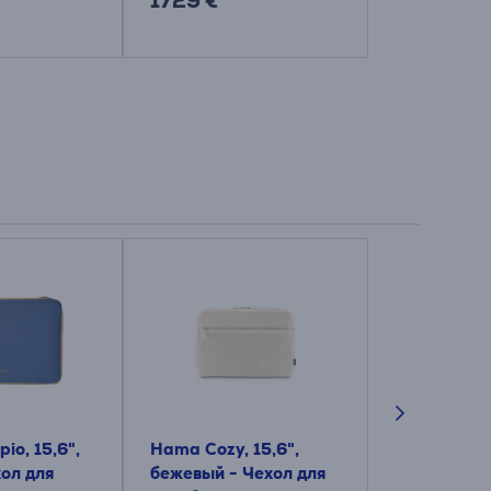
1729 €
66.99 €
io, 15,6",
Hama Cozy, 15,6",
Case Logic 
хол для
бежевый - Чехол для
темно-серы