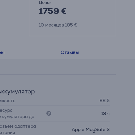
Цена:
1759 €
10 месяцев 185 €
ры
Отзывы
Аккумулятор
мкость
66,5
есурс
18 ч
ккумулятора до
азъем адаптера
Apple MagSafe 3
итания