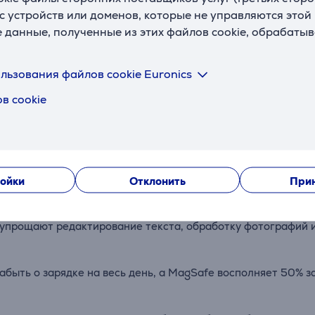
с устройств или доменов, которые не управляются этой
е данные, полученные из этих файлов cookie, обрабаты
Описание
льзования файлов cookie Euronics
в cookie
ольше пространства для работы, развлечений и творчества,
ть
яя легко справляться с многозадачностью и графической об
ойки
Отклонить
Прин
чий процесс
упрощают редактирование текста, обработку фотографий и
абыть о зарядке на весь день, а MagSafe восполняет 50% за