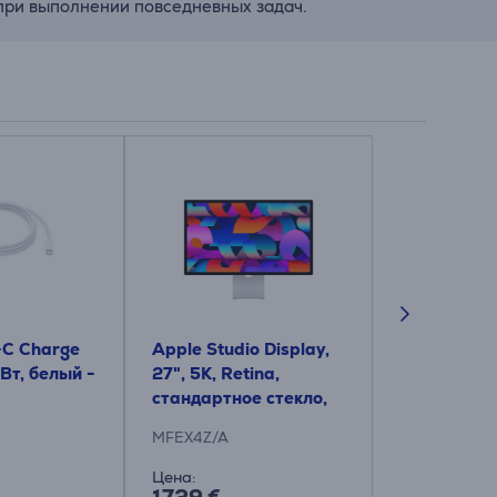
 при выполнении повседневных задач.
-C Charge
Apple Studio Display,
Apple 35 W
Вт, белый -
27", 5K, Retina,
USB‑C, бел
стандартное стекло,
Адаптер п
наклоняемая
MFEX4Z/A
MW2K3ZM/A
подставка, серый -
Монитор
Цена:
Цена: