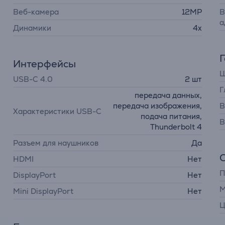
Веб-камера
12MP
В
а
Динамики
4x
Интерфейсы
Ш
USB-C 4.0
2 шт
Г
передача данных,
передача изображения,
В
Характеристики USB-C
подача питания,
В
Thunderbolt 4
Разъем для наушников
Да
HDMI
Нет
П
DisplayPort
Нет
М
Mini DisplayPort
Нет
Ц