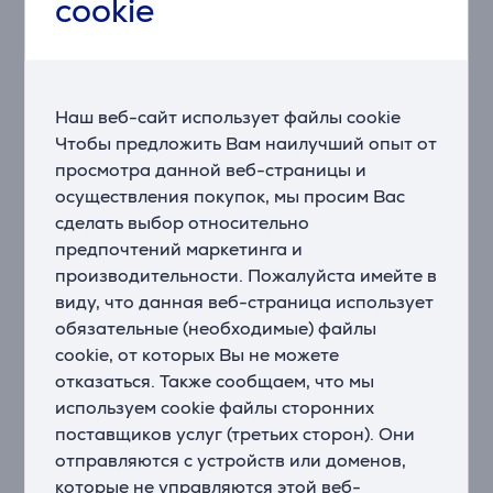
cookie
легко записывать интервью или вести беседу
вдвоем.
Кристально чистый звук с технологией Intelligent
GainAssist
Наш веб-сайт использует файлы cookie
Встроенные микрофоны оптимизированы для
Чтобы предложить Вам наилучший опыт от
записи качественного звука, а технология Intelligent
просмотра данной веб-страницы и
GainAssist автоматически регулирует уровень
осуществления покупок, мы просим Вас
громкости, обеспечивая четкий и равномерный звук
в любой среде. Кроме того, запатентованная
сделать выбор относительно
акустическая конструкция снижает шум ветра и
предпочтений маркетинга и
устраняет резкие звуки.
производительности. Пожалуйста имейте в
виду, что данная веб-страница использует
Беспроводная и портативная система
обязательные (необходимые) файлы
Система Wireless Micro разработана для
cookie, от которых Вы не можете
комфортного использования – автоматическое
отказаться. Также сообщаем, что мы
сопряжение и встроенные клипсы позволяют быстро
используем cookie файлы сторонних
закрепить микрофон и начать запись. Микрофон
поставщиков услуг (третьих сторон). Они
является невероятно легким и может крепиться
отправляются с устройств или доменов,
прямо на одежду или использоваться с магнитным
которые не управляются этой веб-
креплением.