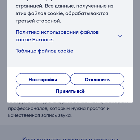
страницей. Все данные, полученные из
Длительное время работы аккумулятора и удобная
этих файлов cookie, обрабатываются
зарядка
третьей стороной.
В комплект входит зарядный футляр,
Политика использования файлов
обеспечивающий до 21 часа работы аккумулятора,
cookie Euronics
что делает систему Wireless Micro идеальным
решением для продолжительных съемок. Кроме
Таблица файлов cookie
того, она поддерживает приложение RØDE Central,
позволяющее легко настраивать параметры.
Полная совместимость с устройствами USB-C
Насторойки
Отклонить
Система Wireless Micro (USB-C) беспрепятственно
работает как с устройствами Android, так и с
Принять всё
компьютерами, что делает ее универсальным
инструментом для создателей контента, влогеров и
профессионалов, которым нужна простая и
качественная запись звука.
Калькулятор лизинга и аренды